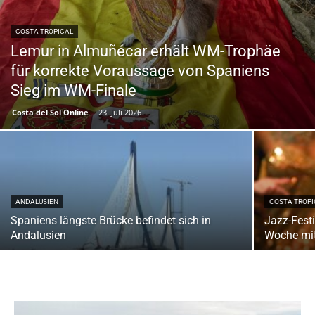
COSTA TROPICAL
Lemur in Almuñécar erhält WM-Trophäe
für korrekte Voraussage von Spaniens
Sieg im WM-Finale
Costa del Sol Online
-
23. Juli 2026
ANDALUSIEN
COSTA TROPI
Spaniens längste Brücke befindet sich in
Jazz-Fest
Andalusien
Woche mit