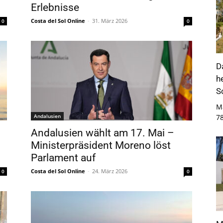
Erlebnisse
Costa del Sol Online
-
31. März 2026
0
0
D
h
S
M
Andalusien
7
Andalusien wählt am 17. Mai –
Ministerpräsident Moreno löst
Parlament auf
Costa del Sol Online
-
24. März 2026
0
0