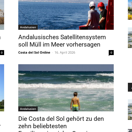
Andalusien
m
Andalusisches Satellitensystem
soll Müll im Meer vorhersagen
Costa del Sol Online
-
16. April 2026
0
0
Andalusien
g
Die Costa del Sol gehört zu den
r
zehn beliebtesten