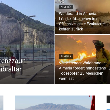
ALMERÍA
Waldbrand in Almería:
Löschkräfte gehen in die
Offensive, erste Evakuierte
kehren zurück
ALMERÍA
Grenzzaun
Verheerender Waldbrand in
braltar
Almería fordert mindestens 1
Todesopfer, 23 Menschen
vermisst