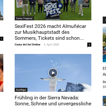
Costa Tropical
SexiFest 2026 macht Almuñécar
zur Musikhauptstadt des
Sommers, Tickets sind schon...
1
Costa del Sol Online
-
3. April 2026
0
E
A
B
3
Ausflüge
n
Frühling in der Sierra Nevada:
Sonne, Schnee und unvergessliche