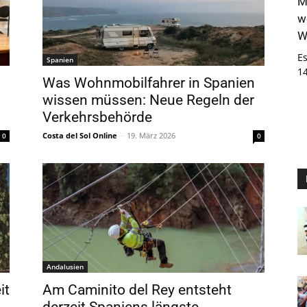
M
w
W
E
Spanien
1
Was Wohnmobilfahrer in Spanien
wissen müssen: Neue Regeln der
Verkehrsbehörde
Costa del Sol Online
-
19. März 2026
0
0
Andalusien
it
Am Caminito del Rey entsteht