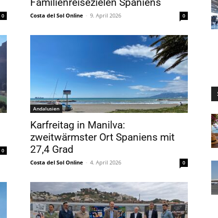
Familienreisezielen Spaniens
Costa del Sol Online
-
9. April 2026
0
0
Andalusien
Karfreitag in Manilva:
zweitwärmster Ort Spaniens mit
27,4 Grad
0
Costa del Sol Online
-
4. April 2026
0