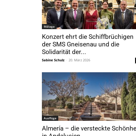
Málaga
Konzert ehrt die Schiffbrüchigen
der SMS Gneisenau und die
Solidarität der...
Sabine Schulz
-
20. März 2026
Ausflüge
Almería – die versteckte Schönhe