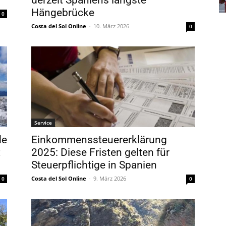
derzeit Spaniens längste
Hängebrücke
0
Costa del Sol Online
-
10. März 2026
0
Service
de
Einkommenssteuererklärung
t
2025: Diese Fristen gelten für
Steuerpflichtige in Spanien
Costa del Sol Online
-
9. März 2026
0
0