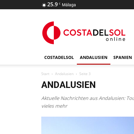
25.9
C
Málaga
COSTADELSOL
ANDALUSIEN
SPANIEN
Start
Andalusien
Seite 3
ANDALUSIEN
Aktuelle Nachrichten aus Andalusien: Tou
vieles mehr