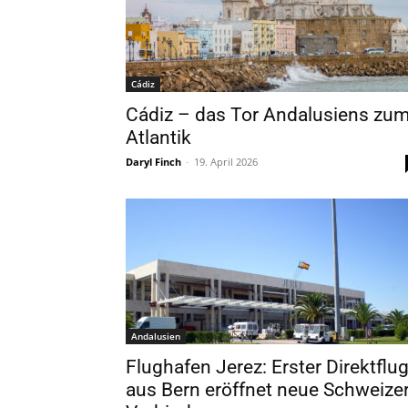
Cádiz
Cádiz – das Tor Andalusiens zu
Atlantik
Daryl Finch
-
19. April 2026
Andalusien
Flughafen Jerez: Erster Direktflu
aus Bern eröffnet neue Schweize