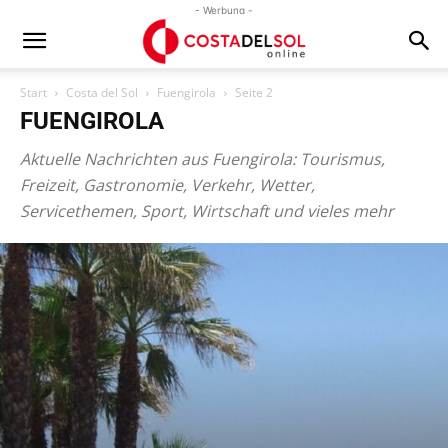
- Werbung -
Start
Costa del Sol
Fuengirola
Seite 2
FUENGIROLA
Aktuelle Nachrichten aus Fuengirola: Tourismus,
Freizeit, Gastronomie, Verkehr, Wetter,
Servicethemen, Sport, Wirtschaft und vieles mehr