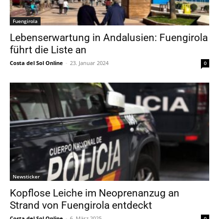
Fuengirola
Lebenserwartung in Andalusien: Fuengirola
führt die Liste an
Costa del Sol Online
-
23. Januar 2024
0
Newsticker
Kopflose Leiche im Neoprenanzug an
Strand von Fuengirola entdeckt
Costa del Sol Online
-
6. März 2025
0