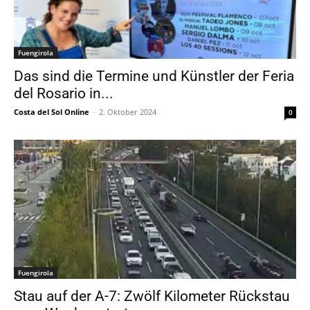
Fuengirola
Das sind die Termine und Künstler der Feria
del Rosario in...
Costa del Sol Online
-
2. Oktober 2024
0
Fuengirola
Stau auf der A-7: Zwölf Kilometer Rückstau