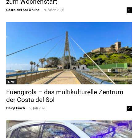
zum Wochenstart
Costa del Sol Online
-
9. März 2026
0
Orte
Fuengirola – das multikulturelle Zentrum
der Costa del Sol
Daryl Finch
-
5. Juli 2026
0