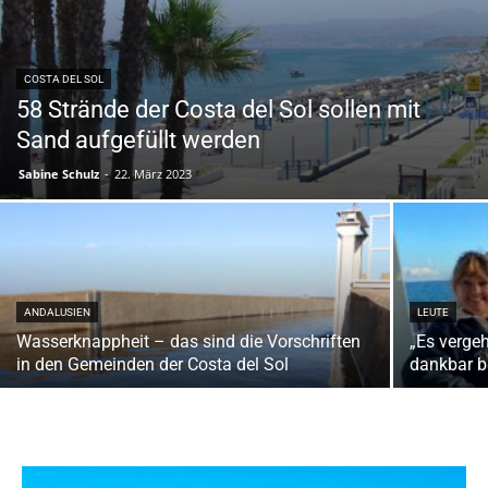
COSTA DEL SOL
58 Strände der Costa del Sol sollen mit
Sand aufgefüllt werden
Sabine Schulz
-
22. März 2023
ANDALUSIEN
LEUTE
Wasserknappheit – das sind die Vorschriften
„Es vergeh
in den Gemeinden der Costa del Sol
dankbar bi