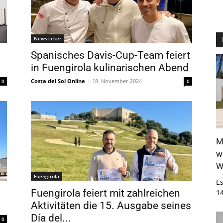
Newsticker
Spanisches Davis-Cup-Team feiert
in Fuengirola kulinarischen Abend
Costa del Sol Online
-
18. November 2024
0
0
M
w
W
Fuengirola
E
Fuengirola feiert mit zahlreichen
1
Aktivitäten die 15. Ausgabe seines
Día del...
0