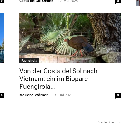
Costa del Sol Online
-
12. Mai 2025
0
0
Fuengirola
Von der Costa del Sol nach
Vietnam: ein im Bioparc
Fuengirola...
Marlene Wörner
-
13. Juni 2026
0
0
Seite 3 von 3