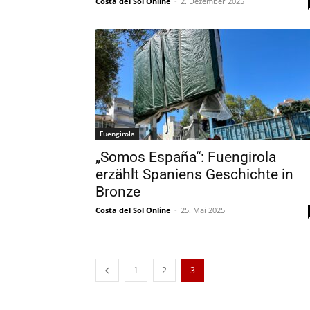
Costa del Sol Online
-
2. Dezember 2025
Fuengirola
„Somos España“: Fuengirola
erzählt Spaniens Geschichte in
Bronze
Costa del Sol Online
-
25. Mai 2025
1
2
3