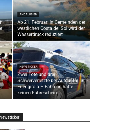
ANDALUSIEN
en
Ab 21. Februar: In Gemeinden der
er
westlichen Costa del Sol wird der
Wasserdruck reduziert
NEWSTICKER
Zwei Tote und drei
Schwerverletzte bei Autounfall in
Fuengirola – Fahrerin hatte
keinen Führeschein
Newsticker