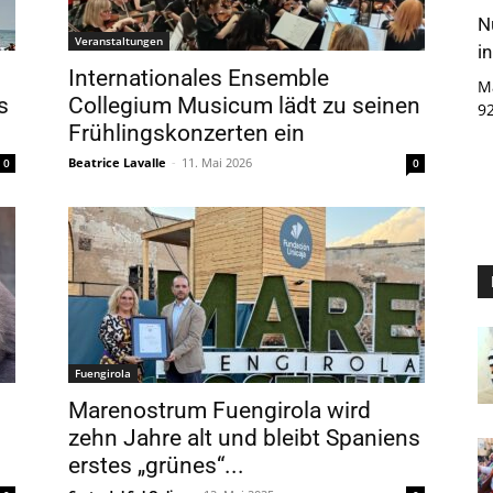
N
Veranstaltungen
i
Internationales Ensemble
M
s
Collegium Musicum lädt zu seinen
9
Frühlingskonzerten ein
Beatrice Lavalle
-
11. Mai 2026
0
0
Fuengirola
Marenostrum Fuengirola wird
zehn Jahre alt und bleibt Spaniens
erstes „grünes“...