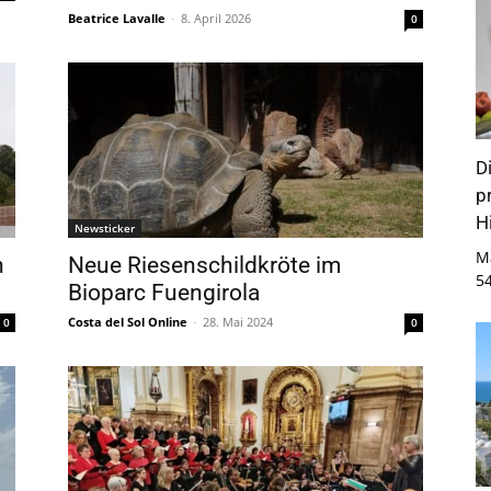
Beatrice Lavalle
-
8. April 2026
0
D
p
Hi
Newsticker
M
n
Neue Riesenschildkröte im
5
Bioparc Fuengirola
Costa del Sol Online
-
28. Mai 2024
0
0