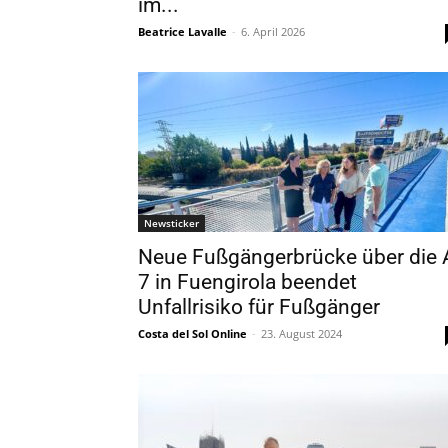
im...
Beatrice Lavalle
-
6. April 2026
Newsticker
Neue Fußgängerbrücke über die 
7 in Fuengirola beendet
Unfallrisiko für Fußgänger
Costa del Sol Online
-
23. August 2024