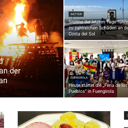
WETTER
Stürme der letzten Tage führ
zu zahlreichen Schäden an d
Costa del Sol
d
an der
uan
FUENGIROLA
Heute startet die „Feria de los
Pueblos“ in Fuengirola