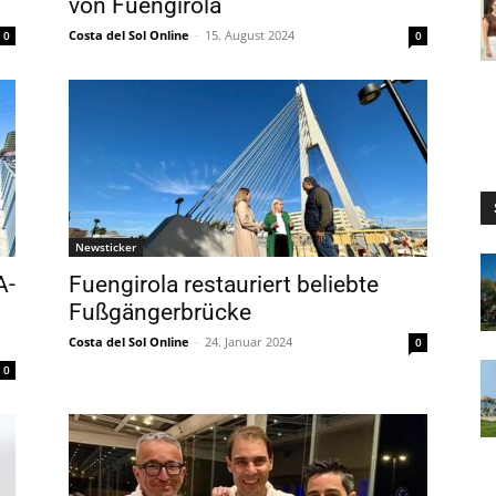
von Fuengirola
Costa del Sol Online
-
15. August 2024
0
0
Newsticker
A-
Fuengirola restauriert beliebte
Fußgängerbrücke
Costa del Sol Online
-
24. Januar 2024
0
0