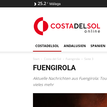
25.2
C
Málaga
COSTADELSOL
ANDALUSIEN
SPANIEN
Start
Costa del Sol
Fuengirola
Seite 3
FUENGIROLA
Aktuelle Nachrichten aus Fuengirola: Tou
vieles mehr