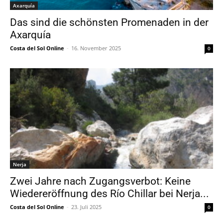
Axarquía
Das sind die schönsten Promenaden in der
Axarquía
Costa del Sol Online
-
16. November 2025
0
Nerja
Zwei Jahre nach Zugangsverbot: Keine
Wiedereröffnung des Río Chillar bei Nerja...
Costa del Sol Online
-
23. Juli 2025
0