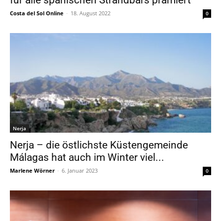
für alle spanischen Strandbars prämiert
Costa del Sol Online
-
18. August 2022
0
Nerja
Nerja – die östlichste Küstengemeinde
Málagas hat auch im Winter viel...
Marlene Wörner
-
6. Januar 2023
0