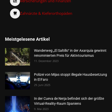
Versicherungen und Finanzen
Zahnärzte & Kieferorthopäden
Meistgelesene Artikel
Wanderweg „El Saltillo“ in der Axarquía gewinnt
renommierten Preis für Aktivtourismus
11. Dezember 2023
Polizei von Mijas stoppt illegale Hausbesetzung
in El Faro
29. Juni 2025
In der Cueva de Nerja befindet sich der größte
Virtual-Reality-Raum Spaniens
9. Mai 2023