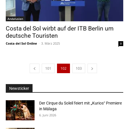
Andalusien
Costa del Sol wirbt auf der ITB Berlin um
deutsche Touristen
Costa del Sol Online
-
3. März 2025
0
101
102
103
Newsticker
Der Cirque du Soleil feiert mit „Kurios“ Premiere
in Málaga
6. Juni 2026