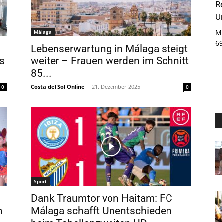
R
U
M
Málaga
6
Lebenserwartung in Málaga steigt
is
weiter – Frauen werden im Schnitt
85...
Costa del Sol Online
-
21. Dezember 2025
0
0
Sport
Dank Traumtor von Haitam: FC
m
Málaga schafft Unentschieden