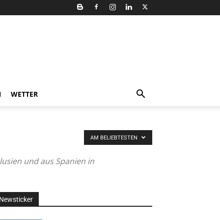
N
WETTER
AM BELIEBTESTEN
alusien und aus Spanien in
Newsticker