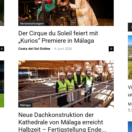
Veranstaltungen
Der Cirque du Soleil feiert mit
„Kurios“ Premiere in Málaga
Costa del Sol Online
-
6. Juni 2026
0
0
V
u
M
Málaga
1
Neue Dachkonstruktion der
Kathedrale von Málaga erreicht
Halbzeit – Fertigstellung Ende...