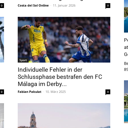
Costa del Sol Online
-
11. Januar 2026
0
0
P
a
G
Sport
B
Individuelle Fehler in der
8
Schlussphase bestrafen den FC
Málaga im Derby...
Fabian Pakulat
-
10. März 2025
0
0