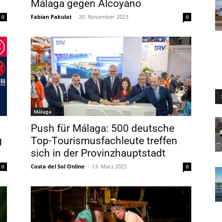
Málaga gegen Alcoyano
Fabian Pakulat
-
20. November 2023
0
0
Málaga
Push für Málaga: 500 deutsche
g
Top-Tourismusfachleute treffen
sich in der Provinzhauptstadt
Costa del Sol Online
-
13. März 2025
0
0