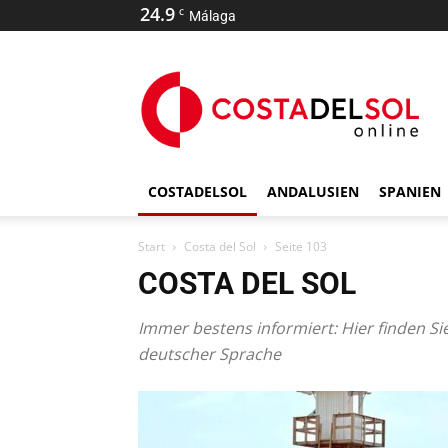
24.9
C
Málaga
COSTADELSOL
ANDALUSIEN
SPANIEN
Start
Costa del Sol
Seite 103
COSTA DEL SOL
Immer bestens informiert: Hier finden Si
deutscher Sprache