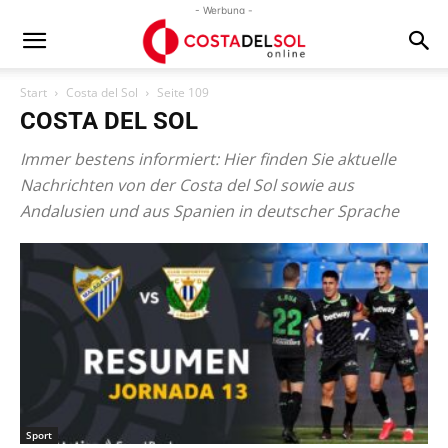
- Werbung -
Start
Costa del Sol
Seite 109
COSTA DEL SOL
Immer bestens informiert: Hier finden Sie aktuelle
Nachrichten von der Costa del Sol sowie aus
Andalusien und aus Spanien in deutscher Sprache
Sport