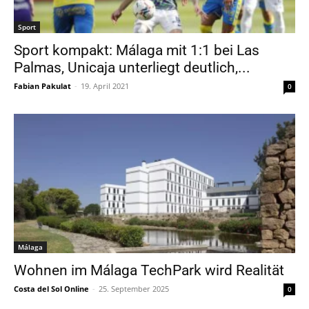
Sport
Sport kompakt: Málaga mit 1:1 bei Las
Palmas, Unicaja unterliegt deutlich,...
Fabian Pakulat
-
19. April 2021
0
Málaga
Wohnen im Málaga TechPark wird Realität
Costa del Sol Online
-
25. September 2025
0