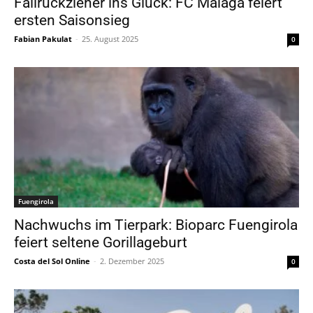
Fallrückzieher ins Glück: FC Málaga feiert
ersten Saisonsieg
Fabian Pakulat
-
25. August 2025
0
Fuengirola
Nachwuchs im Tierpark: Bioparc Fuengirola
feiert seltene Gorillageburt
Costa del Sol Online
-
2. Dezember 2025
0