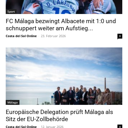
Sport
FC Málaga bezwingt Albacete mit 1:0 und
schnuppert weiter am Aufstieg...
Costa del Sol Online
-
23. Februar 2026
0
Málaga
Europäische Delegation prüft Málaga als
Sitz der EU-Zollbehörde
Costa del Sol Online
-
12. Januar 2026
0