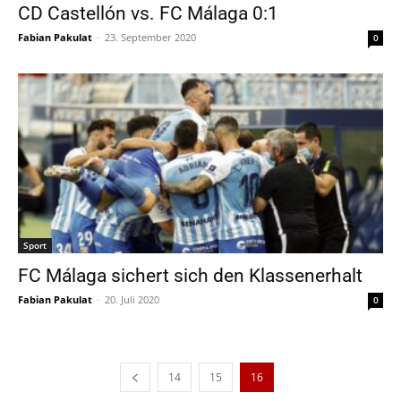
CD Castellón vs. FC Málaga 0:1
Fabian Pakulat
-
23. September 2020
0
Sport
FC Málaga sichert sich den Klassenerhalt
Fabian Pakulat
-
20. Juli 2020
0
14
15
16