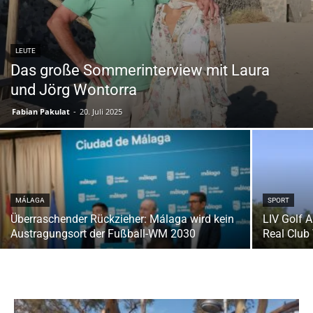
LEUTE
Das große Sommerinterview mit Laura
und Jörg Wontorra
Fabian Pakulat
-
20. Juli 2025
MÁLAGA
SPORT
Überraschender Rückzieher: Málaga wird kein
LIV Golf 
Austragungsort der Fußball-WM 2030
Real Club