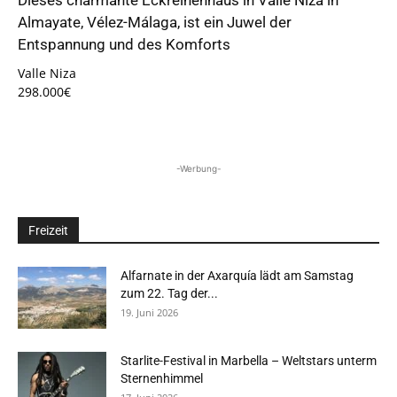
Dieses charmante Eckreihenhaus in Valle Niza in
Almayate, Vélez-Málaga, ist ein Juwel der
Entspannung und des Komforts
Valle Niza
298.000€
-Werbung-
Freizeit
Alfarnate in der Axarquía lädt am Samstag
zum 22. Tag der...
19. Juni 2026
Starlite-Festival in Marbella – Weltstars unterm
Sternenhimmel