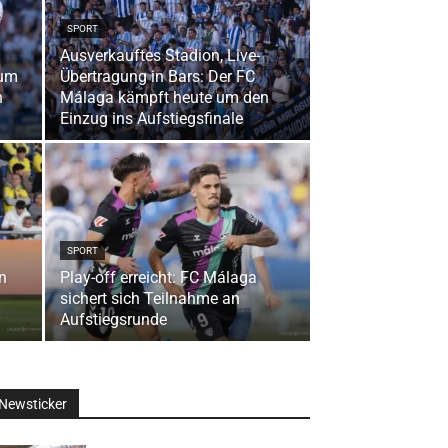
SPORT
Ausverkauftes Stadion, Live-
zum
Übertragung in Bars: Der FC
n
Málaga kämpft heute um den
Einzug ins Aufstiegsfinale
SPORT
n
Play-off erreicht: FC Málaga
sichert sich Teilnahme an
Aufstiegsrunde
Newsticker