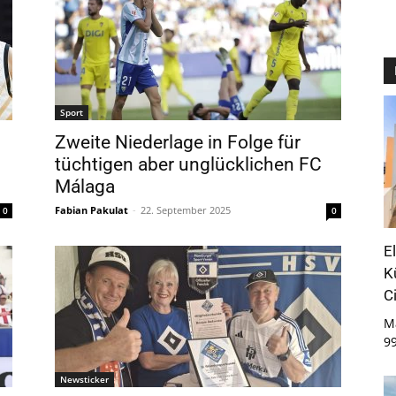
Sport
Zweite Niederlage in Folge für
tüchtigen aber unglücklichen FC
Málaga
Fabian Pakulat
-
22. September 2025
0
0
E
K
C
M
9
Newsticker