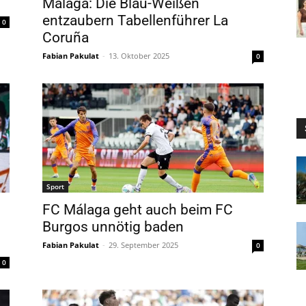
Málaga: Die Blau-Weißen
entzaubern Tabellenführer La
0
Coruña
Fabian Pakulat
-
13. Oktober 2025
0
Sport
FC Málaga geht auch beim FC
Burgos unnötig baden
Fabian Pakulat
-
29. September 2025
0
0