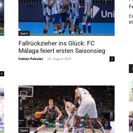
F
E
8
Sport
Fallrückzieher ins Glück: FC
Málaga feiert ersten Saisonsieg
Fabian Pakulat
-
25. August 2025
0
0
Sport