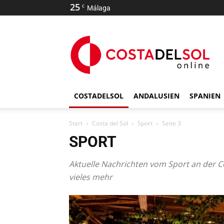
25
C
Málaga
COSTADELSOL
ANDALUSIEN
SPANIEN
Start
Costa del Sol
Sport
Seite 3
SPORT
Aktuelle Nachrichten vom Sport an der Co
vieles mehr