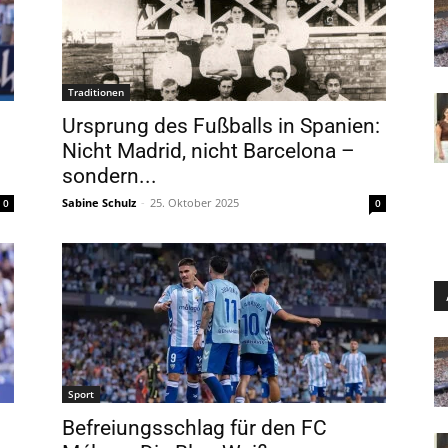
Traditionen
Ursprung des Fußballs in Spanien:
Nicht Madrid, nicht Barcelona –
sondern...
Sabine Schulz
-
25. Oktober 2025
0
0
Sport
Befreiungsschlag für den FC