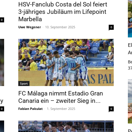
HSV-Fanclub Costa del Sol feiert
3-jähriges Jubiläum im Lifepoint
Marbella
0
Uwe Wegener
-
10. September 2025
0
E
A
B
3
Sport
FC Málaga nimmt Estadio Gran
by
Canaria ein – zweiter Sieg in...
Fabian Pakulat
-
1. September 2025
0
0
P