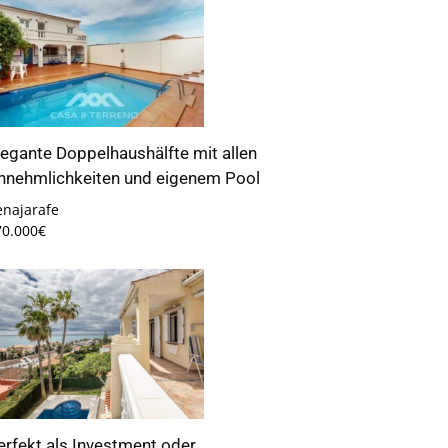
legante Doppelhaushälfte mit allen
nnehmlichkeiten und eigenem Pool
enajarafe
70.000€
erfekt als Investment oder