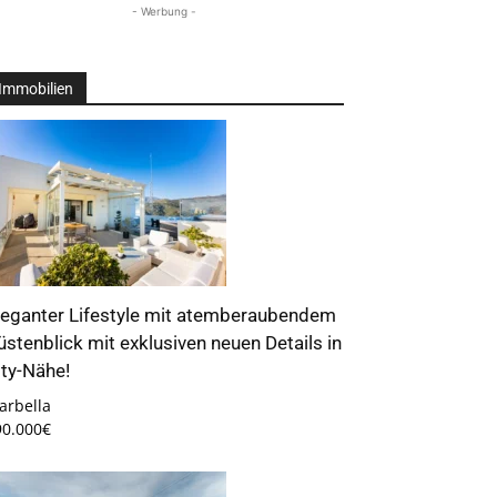
- Werbung -
Immobilien
leganter Lifestyle mit atemberaubendem
üstenblick mit exklusiven neuen Details in
ity-Nähe!
arbella
90.000€