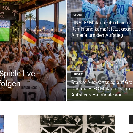
SPORT
FINALE! Málaga zittert sich 
Remis und kämpft jetzt gege
Almería um den Aufstieg
piele live
SPORT
folgen
Starker Auswärtssieg auf Gra
Canaria – FC Málaga legt im
Aufstiegs-Halbfinale vor