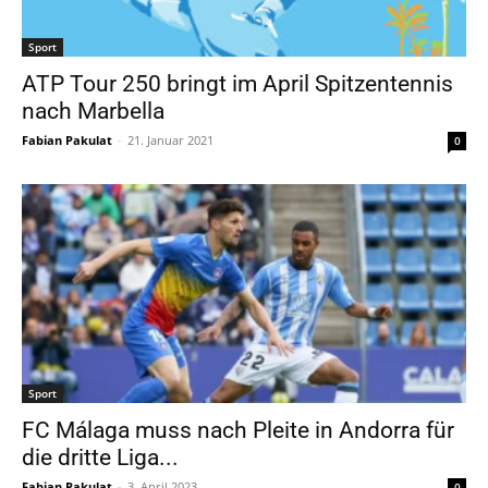
Sport
ATP Tour 250 bringt im April Spitzentennis
nach Marbella
Fabian Pakulat
-
21. Januar 2021
0
Sport
FC Málaga muss nach Pleite in Andorra für
die dritte Liga...
Fabian Pakulat
-
3. April 2023
0