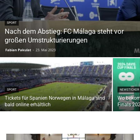
SPORT
Nach dem Abstieg: FC Málaga steht vor
großen Umstrukturierungen
Fabian Pakulat
-
23. Mai 2023
SPORT
NEWSTICKER
Tickets für Spanien Norwegen in Málaga sind
Wo bekomm
bald online erhältlich
Finals 20