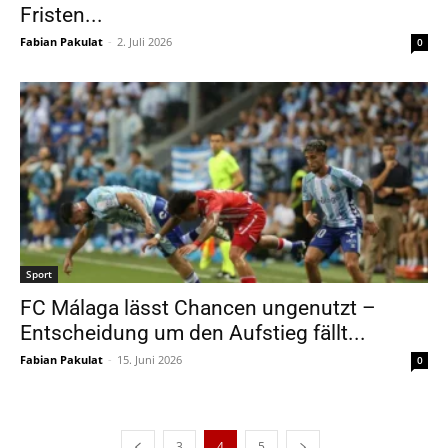
Fristen...
Fabian Pakulat
-
2. Juli 2026
0
Sport
FC Málaga lässt Chancen ungenutzt –
Entscheidung um den Aufstieg fällt...
Fabian Pakulat
-
15. Juni 2026
0
3
4
5