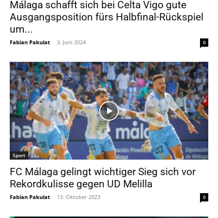
Málaga schafft sich bei Celta Vigo gute
Ausgangsposition fürs Halbfinal-Rückspiel
um...
Fabian Pakulat
-
3. Juni 2024
0
Sport
FC Málaga gelingt wichtiger Sieg sich vor
Rekordkulisse gegen UD Melilla
Fabian Pakulat
-
13. Oktober 2023
0