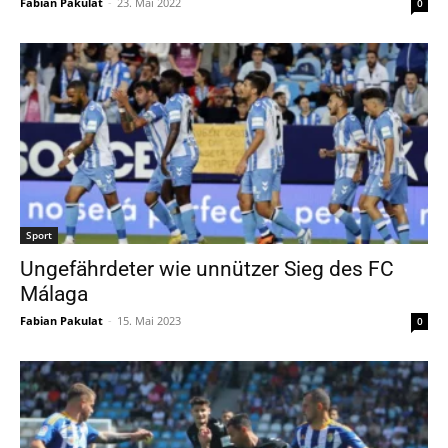
Fabian Pakulat
-
23. Mai 2022
0
Sport
Ungefährdeter wie unnützer Sieg des FC
Málaga
Fabian Pakulat
-
15. Mai 2023
0