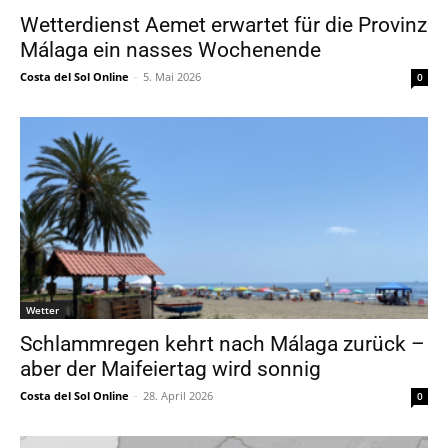
Wetterdienst Aemet erwartet für die Provinz
Málaga ein nasses Wochenende
Costa del Sol Online
-
5. Mai 2026
0
Wetter
Schlammregen kehrt nach Málaga zurück –
aber der Maifeiertag wird sonnig
Costa del Sol Online
-
28. April 2026
0