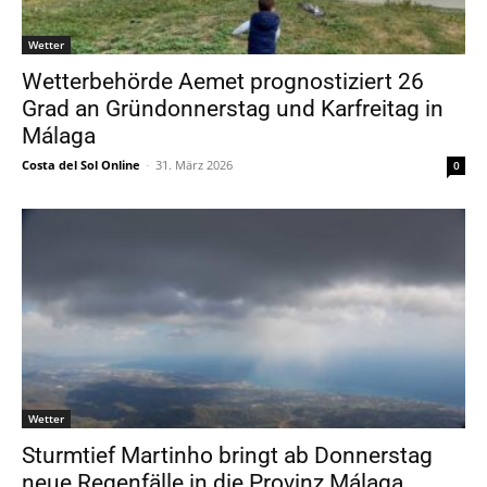
Wetter
Wetterbehörde Aemet prognostiziert 26
Grad an Gründonnerstag und Karfreitag in
Málaga
Costa del Sol Online
-
31. März 2026
0
Wetter
Sturmtief Martinho bringt ab Donnerstag
neue Regenfälle in die Provinz Málaga