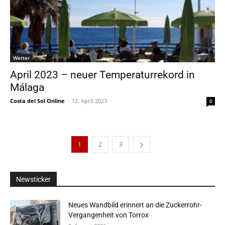
Wetter
April 2023 – neuer Temperaturrekord in
Málaga
Costa del Sol Online
-
12. April 2023
0
1
2
3
Newsticker
Neues Wandbild erinnert an die Zuckerrohr-
Vergangenheit von Torrox