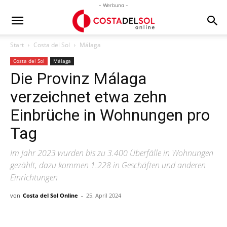
- Werbung -
Start
Costa del Sol
Málaga
Costa del Sol
Málaga
Die Provinz Málaga
verzeichnet etwa zehn
Einbrüche in Wohnungen pro
Tag
Im Jahr 2023 wurden bis zu 3.400 Überfälle in Wohnungen
gezählt, dazu kommen 1.228 in Geschäften und anderen
Einrichtungen
von
Costa del Sol Online
-
25. April 2024