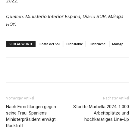
2022.
Quellen: Ministerio Interior Espana, Diario SUR, Málaga
HOY.
SCHLAGWORTE
Costa del Sol
Diebstähle
Einbrüche
Malaga
Vorheriger Artikel
Nächster Artikel
Nach Ermittlungen gegen
Starlite Marbella 2024: 1.000
seine Frau: Spaniens
Arbeitsplätze und
Ministerpräsident erwägt
hochkarätiges Line-Up
Rücktritt