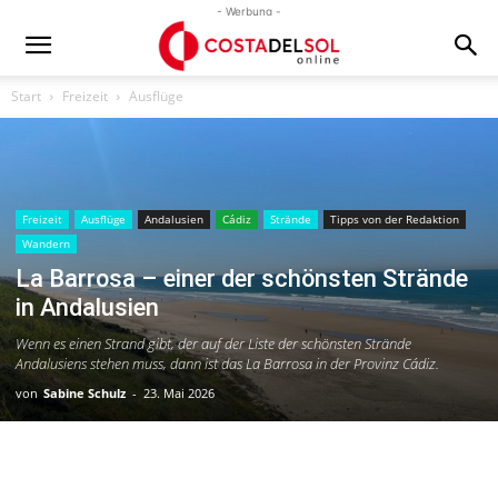
- Werbung -
Start
Freizeit
Ausflüge
Freizeit
Ausflüge
Andalusien
Cádiz
Strände
Tipps von der Redaktion
Wandern
La Barrosa – einer der schönsten Strände
in Andalusien
Wenn es einen Strand gibt, der auf der Liste der schönsten Strände
Andalusiens stehen muss, dann ist das La Barrosa in der Provinz Cádiz.
von
Sabine Schulz
-
23. Mai 2026