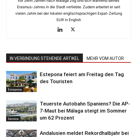
vor zehn Jahren nach Málaga zog und sich während seines
Erasmus-Jahres in die Stadt verliebte. Zudem arbeitet er seit
vielen Jahre bei der lokalen englischsprachigen Expat-Zeitung
SUR in English
IN VERBINDUNG STEHENDE ARTIKEL
MEHR VOM AUTOR
Estepona feiert am Freitag den Tag
des Touristen
Estepona
Teuerste Autobahn Spaniens? Die AP-
7-Maut bei Málaga steigt im Sommer
um 62 Prozent
Service
Andalusien meldet Rekordhalbjahr bei