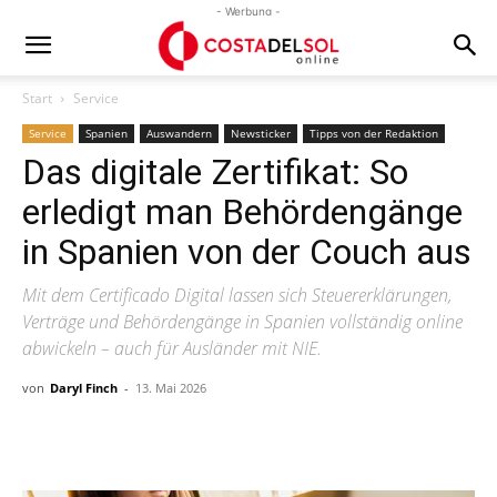
- Werbung -
Start
Service
Service
Spanien
Auswandern
Newsticker
Tipps von der Redaktion
Das digitale Zertifikat: So
erledigt man Behördengänge
in Spanien von der Couch aus
Mit dem Certificado Digital lassen sich Steuererklärungen,
Verträge und Behördengänge in Spanien vollständig online
abwickeln – auch für Ausländer mit NIE.
von
Daryl Finch
-
13. Mai 2026