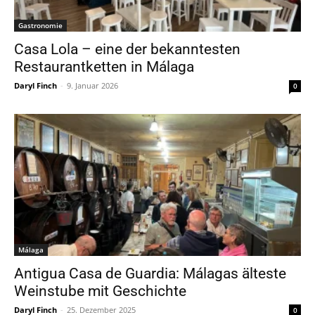
Gastronomie
Casa Lola – eine der bekanntesten
Restaurantketten in Málaga
Daryl Finch
-
9. Januar 2026
0
Málaga
Antigua Casa de Guardia: Málagas älteste
Weinstube mit Geschichte
Daryl Finch
-
25. Dezember 2025
0