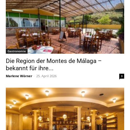
Gastronomie
Die Region der Montes de Málaga –
bekannt für ihre...
Marlene Wörner
-
25. April 2026
0