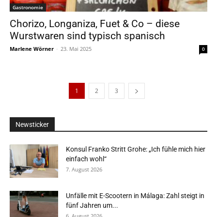
Gastronomie
Chorizo, Longaniza, Fuet & Co – diese
Wurstwaren sind typisch spanisch
Marlene Wörner
-
23. Mai 2025
0
1
2
3
Newsticker
Konsul Franko Stritt Grohe: „Ich fühle mich hier
einfach wohl“
7. August 2026
Unfälle mit E-Scootern in Málaga: Zahl steigt in
fünf Jahren um...
6. August 2026