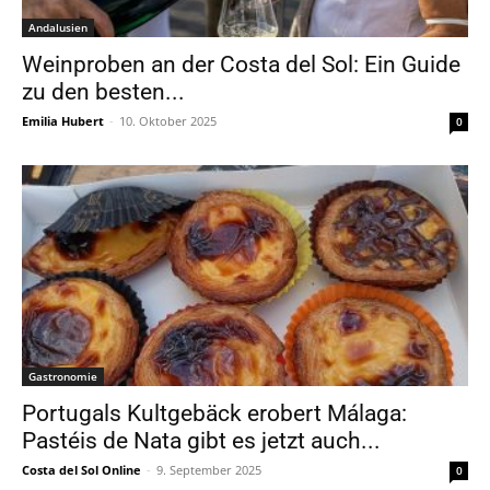
Andalusien
Weinproben an der Costa del Sol: Ein Guide
zu den besten...
Emilia Hubert
-
10. Oktober 2025
0
Gastronomie
Portugals Kultgebäck erobert Málaga:
Pastéis de Nata gibt es jetzt auch...
Costa del Sol Online
-
9. September 2025
0