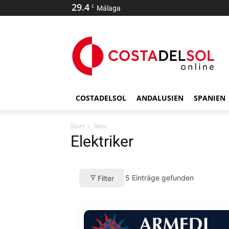
29.4
C
Málaga
COSTADELSOL
ANDALUSIEN
SPANIEN
Start
Item
Elektriker
5
Einträge gefunden
Filter