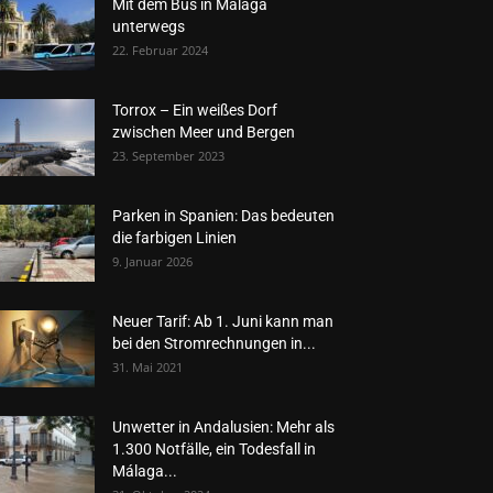
Mit dem Bus in Málaga
unterwegs
22. Februar 2024
Torrox – Ein weißes Dorf
zwischen Meer und Bergen
23. September 2023
Parken in Spanien: Das bedeuten
die farbigen Linien
9. Januar 2026
Neuer Tarif: Ab 1. Juni kann man
bei den Stromrechnungen in...
31. Mai 2021
Unwetter in Andalusien: Mehr als
1.300 Notfälle, ein Todesfall in
Málaga...