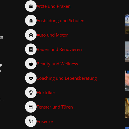
Ärzte und Praxen
Ausbildung und Schulen
Auto und Motor
en
Bauen und Renovieren
Beauty und Wellness
gt
n
Coaching und Lebensberatung
Elektriker
...
Fenster und Türen
Friseure
–