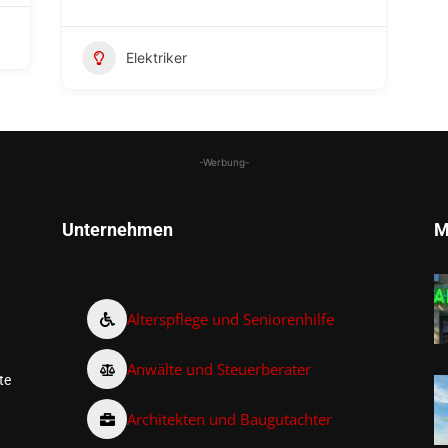
Elektriker
-Werbung-
Unternehmen
M
Alterspflege und Seniorenhilfe
Anwälte und Steuerberater
te
Architekten und Baugutachter