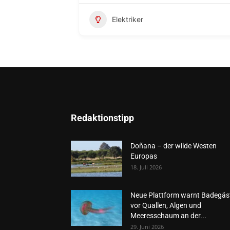
Elektriker
Redaktionstipp
Doñana – der wilde Westen
Europas
18. Juli 2026
Neue Plattform warnt Badegäs
vor Quallen, Algen und
Meeresschaum an der...
29. Juni 2026