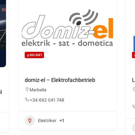
BELIEBT
domiz-el – Elektrofachbetrieb
L
Marbella
l
+34 692 041 748
Elektriker
+1