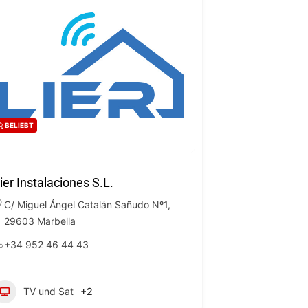
BELIEBT
ier Instalaciones S.L.
C/ Miguel Ángel Catalán Sañudo Nº1,
29603 Marbella
+34 952 46 44 43
TV und Sat
+2