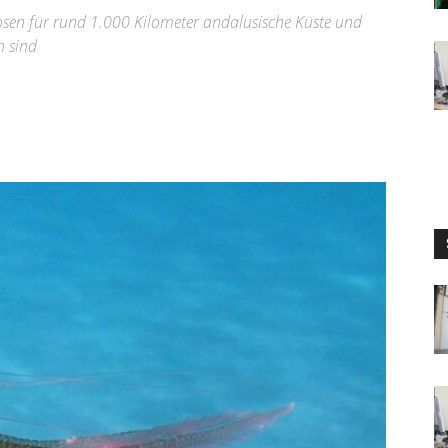
osen für rund 1.000 Kilometer andalusische Küste und
h sind