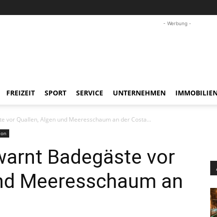
- Werbung -
FREIZEIT
SPORT
SERVICE
UNTERNEHMEN
IMMOBILIE
e vor Quallen, Algen und Meeresschaum an der Costa...
ion
warnt Badegäste vor
und Meeresschaum an
l