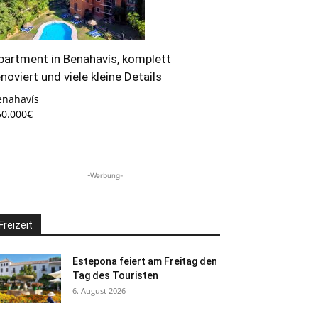
partment in Benahavís, komplett
enoviert und viele kleine Details
enahavís
50.000€
-Werbung-
Freizeit
Estepona feiert am Freitag den
Tag des Touristen
6. August 2026