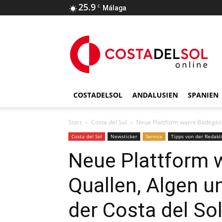
25.9
C
Málaga
COSTADELSOL
ANDALUSIEN
SPANIEN
Start
Costa del Sol
Neue Plattform warnt Badegäst
Costa del Sol
Newsticker
Service
Tipps von der Redakt
Neue Plattform 
Quallen, Algen 
der Costa del So