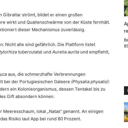
 Gibraltar strömt, bildet er einen großen
iere wirkt und Quallenschwärme von der Küste fernhält.
A
ktioniert dieser Mechanismus zuverlässig.
r
B
: Nicht alle sind gefährlich. Die Plattform listet
8
ylorhiza tuberculata
) und
Aurelia aurita
und empfiehlt,
luca
aus, die schmerzhafte Verbrennungen
lt bei der Portugiesischen Galeere
(Physalia physalis
):
ndern ein Kolonieorganismus, dessen Tentakel bis zu
des Gift absondern können.
der Meeresschaum, lokal
„Natas“
genannt. An einigen
das Risiko laut App bei rund 80 Prozent.