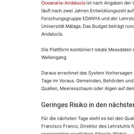
Oceanaria-Andalucía
ist nach Angaben der U
läuft nach zwei Jahren Entwicklungszeit auf
Forschungsgruppe EDANYA und der Lehrstuh
Universität Málaga. Das Budget beträgt run
Andalucía
.
Die Plattform kombiniert lokale Messdaten 
Wellengang.
Daraus errechnet das System Vorhersagen fü
Tage im Voraus. Gemeinden, Behörden und 
Quallen, Meeresschaum oder Algen auf dem
Geringes Risiko in den nächst
Für die nächsten Tage sieht es bei den Quall
Francisco Franco, Direktor des Lehrstuhls 
sogenannten westlichen Alborán-Wirbel.