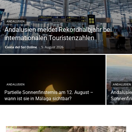
ANDALUSIEN
Andalusien meldet Rekordhalbjahr bei
internationalen Touristenzahlen
Costa del Sol Online
-
5. August 2026
ANDALUSIEN
ANDALUSIEN
Partielle Sonnenfinsternis am 12. August –
Andalusien
wann ist sie in Málaga sichtbar?
Sonnenfin