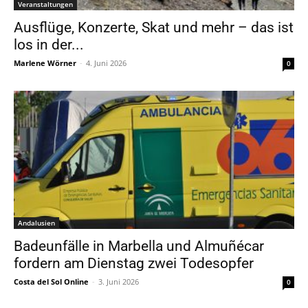
Veranstaltungen
Ausflüge, Konzerte, Skat und mehr – das ist
los in der...
Marlene Wörner
-
4. Juni 2026
0
Andalusien
Badeunfälle in Marbella und Almuñécar
fordern am Dienstag zwei Todesopfer
Costa del Sol Online
-
3. Juni 2026
0