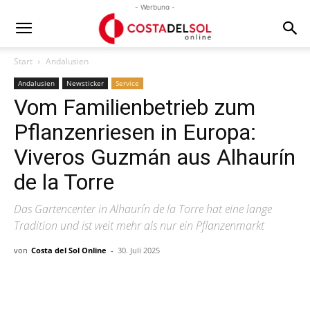
- Werbung -
Start
Andalusien
Andalusien
Newsticker
Service
Vom Familienbetrieb zum
Pflanzenriesen in Europa:
Viveros Guzmán aus Alhaurín
de la Torre
Das Gartencenter in Alhaurín de la Torre hat eine lange
Tradition und ist weit mehr als nur ein Pflanzenmarkt
von
Costa del Sol Online
-
30. Juli 2025