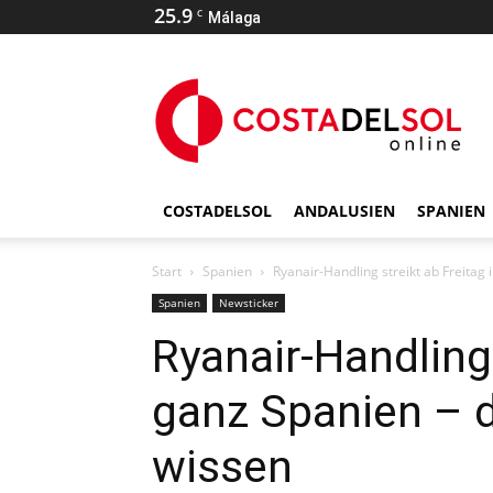
25.9
C
Málaga
COSTADELSOL
ANDALUSIEN
SPANIEN
Start
Spanien
Ryanair-Handling streikt ab Freita
Spanien
Newsticker
Ryanair-Handling 
ganz Spanien –
wissen