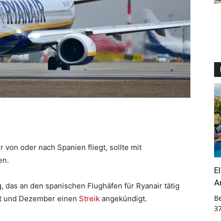
on oder nach Spanien fliegt, sollte mit
en.
E
A
 das an den spanischen Flughäfen für Ryanair tätig
B
ust und Dezember einen
Streik
angekündigt.
3