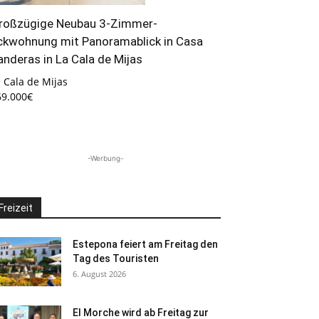
roßzügige Neubau 3-Zimmer-
ckwohnung mit Panoramablick in Casa
anderas in La Cala de Mijas
 Cala de Mijas
69.000€
-Werbung-
Freizeit
Estepona feiert am Freitag den
Tag des Touristen
6. August 2026
El Morche wird ab Freitag zur