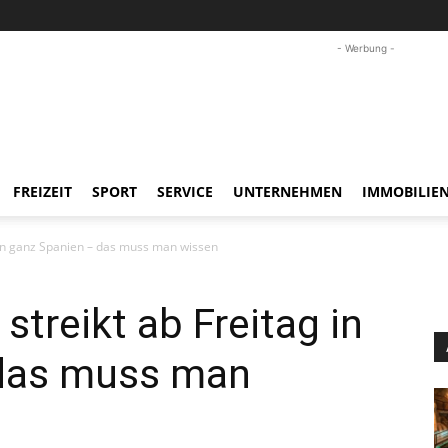
- Werbung -
FREIZEIT
SPORT
SERVICE
UNTERNEHMEN
IMMOBILIE
g in ganz Spanien – das muss man wissen
streikt ab Freitag in
 das muss man