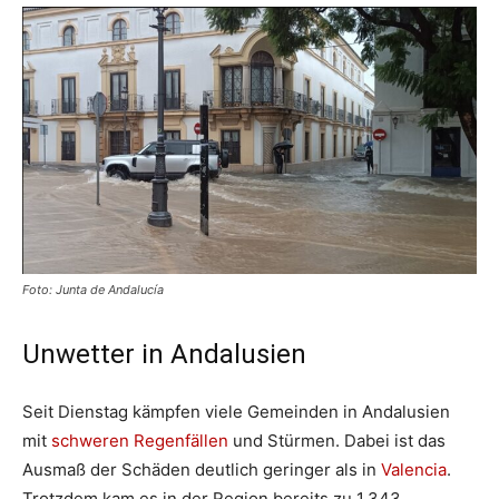
Foto: Junta de Andalucía
Unwetter in Andalusien
Seit Dienstag kämpfen viele Gemeinden in Andalusien
mit
schweren Regenfällen
und Stürmen.
Dabei ist das
Ausmaß der Schäden deutlich geringer als in
Valencia
.
Trotzdem kam es i
n der Region bereits zu 1.343