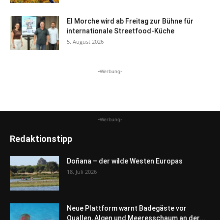
El Morche wird ab Freitag zur Bühne für
internationale Streetfood-Küche
5. August 2026
-Werbung-
-Werbung-
Redaktionstipp
Doñana – der wilde Westen Europas
18. Juli 2026
Neue Plattform warnt Badegäste vor
Quallen, Algen und Meeresschaum an der...