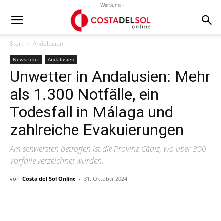
- Werbung -
Start
Andalusien
Newsticker
Andalusien
Unwetter in Andalusien: Mehr
als 1.300 Notfälle, ein
Todesfall in Málaga und
zahlreiche Evakuierungen
Am schwersten betroffen ist die Provinz Cádiz, wo über 300
Vorfälle verzeichnet wurden.
von
Costa del Sol Online
-
31. Oktober 2024