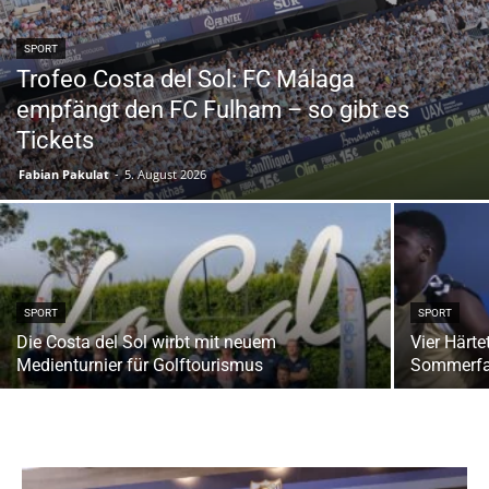
SPORT
Trofeo Costa del Sol: FC Málaga
empfängt den FC Fulham – so gibt es
Tickets
Fabian Pakulat
-
5. August 2026
SPORT
SPORT
Die Costa del Sol wirbt mit neuem
Vier Härte
Medienturnier für Golftourismus
Sommerfa