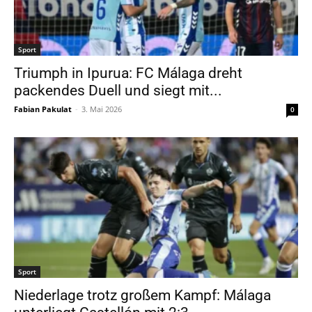
Sport
Triumph in Ipurua: FC Málaga dreht
packendes Duell und siegt mit...
Fabian Pakulat
-
3. Mai 2026
0
Sport
Niederlage trotz großem Kampf: Málaga