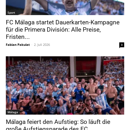
Sport
FC Málaga startet Dauerkarten-Kampagne
für die Primera División: Alle Preise,
Fristen...
Fabian Pakulat
-
2. Juli 2026
0
Málaga
Málaga feiert den Aufstieg: So läuft die
große Aufstiegsparade des FC...