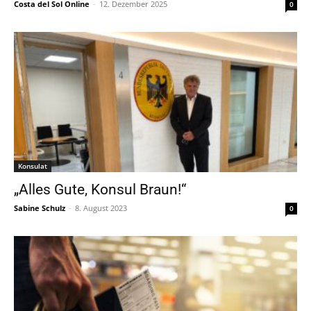
Costa del Sol Online
-
12. Dezember 2025
0
Konsulat
„Alles Gute, Konsul Braun!“
Sabine Schulz
-
8. August 2023
0