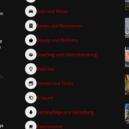
Auto und Motor
en
Bauen und Renovieren
Beauty und Wellness
gt
n
Coaching und Lebensberatung
Elektriker
...
Fenster und Türen
Friseure
–
Gartenpflege und Gestaltung
ga
Gastronomie