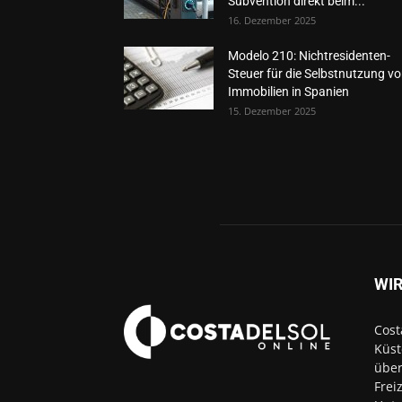
Subvention direkt beim...
16. Dezember 2025
Modelo 210: Nichtresidenten-
Steuer für die Selbstnutzung v
Immobilien in Spanien
15. Dezember 2025
WIR
Cost
Küst
über
Frei