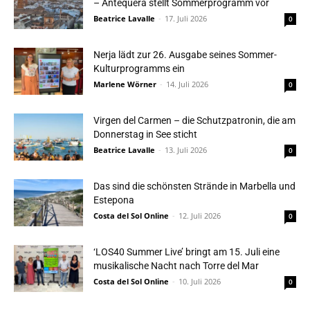
– Antequera stellt Sommerprogramm vor
Beatrice Lavalle
-
17. Juli 2026
0
Nerja lädt zur 26. Ausgabe seines Sommer-
Kulturprogramms ein
Marlene Wörner
-
14. Juli 2026
0
Virgen del Carmen – die Schutzpatronin, die am
Donnerstag in See sticht
Beatrice Lavalle
-
13. Juli 2026
0
Das sind die schönsten Strände in Marbella und
Estepona
Costa del Sol Online
-
12. Juli 2026
0
‘LOS40 Summer Live’ bringt am 15. Juli eine
musikalische Nacht nach Torre del Mar
Costa del Sol Online
-
10. Juli 2026
0