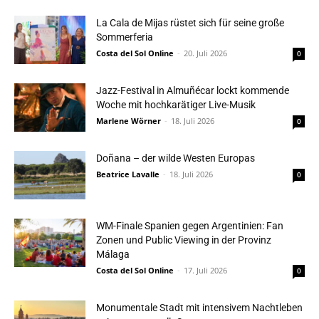
La Cala de Mijas rüstet sich für seine große
Sommerferia
Costa del Sol Online
-
20. Juli 2026
0
Jazz-Festival in Almuñécar lockt kommende
Woche mit hochkarätiger Live-Musik
Marlene Wörner
-
18. Juli 2026
0
Doñana – der wilde Westen Europas
Beatrice Lavalle
-
18. Juli 2026
0
WM-Finale Spanien gegen Argentinien: Fan
Zonen und Public Viewing in der Provinz
Málaga
Costa del Sol Online
-
17. Juli 2026
0
Monumentale Stadt mit intensivem Nachtleben