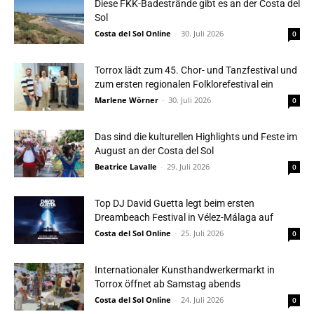
Diese FKK-Badestrände gibt es an der Costa del
Sol
Costa del Sol Online
-
30. Juli 2026
0
Torrox lädt zum 45. Chor- und Tanzfestival und
zum ersten regionalen Folklorefestival ein
Marlene Wörner
-
30. Juli 2026
0
Das sind die kulturellen Highlights und Feste im
August an der Costa del Sol
Beatrice Lavalle
-
29. Juli 2026
0
Top DJ David Guetta legt beim ersten
Dreambeach Festival in Vélez-Málaga auf
Costa del Sol Online
-
25. Juli 2026
0
Internationaler Kunsthandwerkermarkt in
Torrox öffnet ab Samstag abends
Costa del Sol Online
-
24. Juli 2026
0