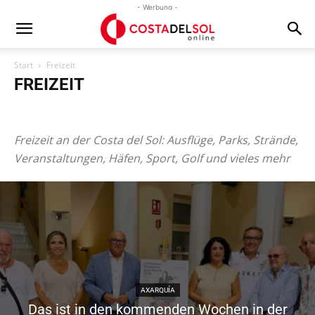
- Werbung -
Start
Freizeit
FREIZEIT
Ausflüge
Golf
Parks
Strände
Veranstaltungen
Wandern
Freizeit an der Costa del Sol: Ausflüge, Parks, Strände,
Veranstaltungen, Häfen, Sport, Golf und vieles mehr
AXARQUÍA
Das ist in den kommenden Wochen in der