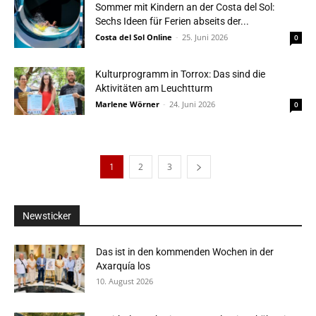
Sommer mit Kindern an der Costa del Sol:
Sechs Ideen für Ferien abseits der...
Costa del Sol Online
-
25. Juni 2026
0
Kulturprogramm in Torrox: Das sind die
Aktivitäten am Leuchtturm
Marlene Wörner
-
24. Juni 2026
0
1
2
3
Newsticker
Das ist in den kommenden Wochen in der
Axarquía los
10. August 2026