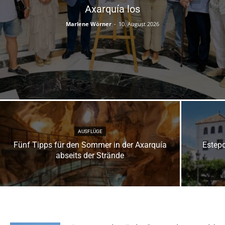
Axarquía los
Marlene Wörner
-
10. August 2026
AUSFLÜGE
Fünf Tipps für den Sommer in der Axarquía
Estepo
abseits der Strände