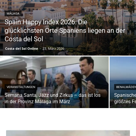
MÁLAGA
Spain Happy Index 2026: Die
glücklichsten Orte Spaniens liegen an der
Costa del Sol
Costa del Sol Online
-
23. März 2026
VERANSTALTUNGEN
BENALMÁDE
Semana Santa, Jazz und Zirkus – das ist los
Spanische
in der Provinz Málaga im März
größtes Fe