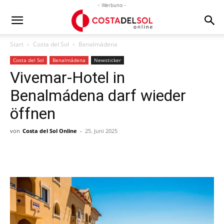
- Werbung -
Start
Costa del Sol
Benalmádena
Costa del Sol
Benalmádena
Newsticker
Vivemar-Hotel in
Benalmádena darf wieder
öffnen
von
Costa del Sol Online
-
25. Juni 2025