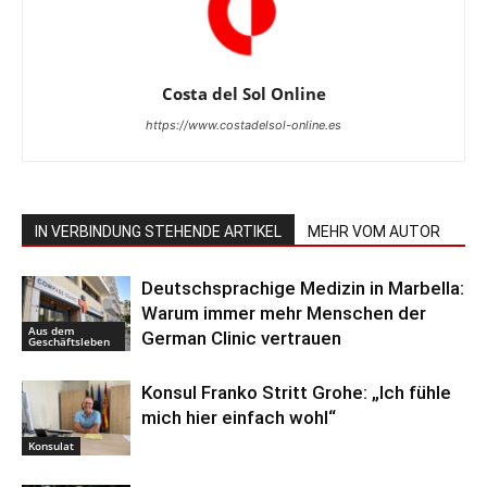
Costa del Sol Online
https://www.costadelsol-online.es
IN VERBINDUNG STEHENDE ARTIKEL
MEHR VOM AUTOR
Deutschsprachige Medizin in Marbella:
Warum immer mehr Menschen der
Aus dem
German Clinic vertrauen
Geschäftsleben
Konsul Franko Stritt Grohe: „Ich fühle
mich hier einfach wohl“
Konsulat