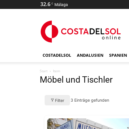
32.6
C
Málaga
COSTADELSOL
ANDALUSIEN
SPANIEN
Start
Item
Möbel und Tischler
3
Einträge gefunden
Filter