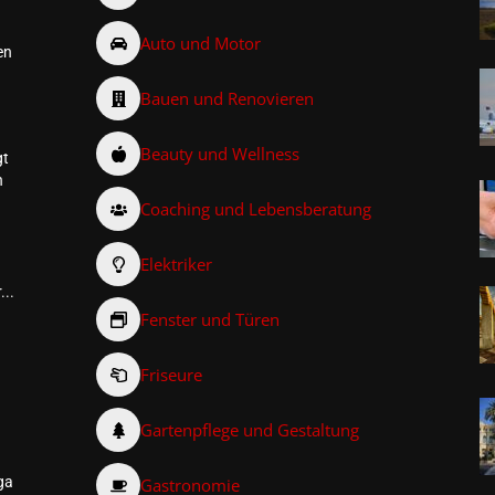
Auto und Motor
en
Bauen und Renovieren
Beauty und Wellness
gt
n
Coaching und Lebensberatung
Elektriker
...
Fenster und Türen
Friseure
–
Gartenpflege und Gestaltung
ga
Gastronomie