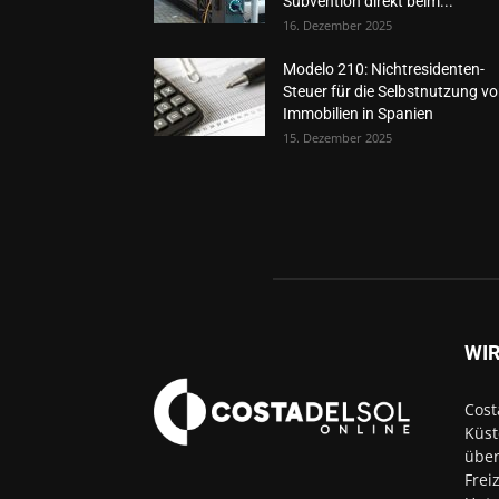
Subvention direkt beim...
16. Dezember 2025
Modelo 210: Nichtresidenten-
Steuer für die Selbstnutzung v
Immobilien in Spanien
15. Dezember 2025
WIR
Cost
Küst
über
Frei