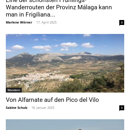
Eine der schönsten Frühlings-
Wanderrouten der Provinz Málaga kann
man in Frigiliana...
Marlene Wörner
-
17. April 2025
0
Wandern
Von Alfarnate auf den Pico del Vilo
Sabine Schulz
-
18. Januar 2025
0