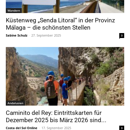
Wandern
Küstenweg „Senda Litoral“ in der Provinz
Málaga – die schönsten Stellen
Sabine Schulz
-
27. September 2025
0
Andalusien
Caminito del Rey: Eintrittskarten für
Dezember 2025 bis März 2026 sind...
Costa del Sol Online
-
17. September 2025
0