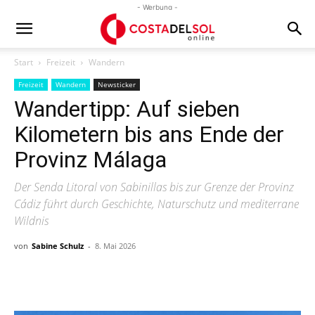
- Werbung -
Start
Freizeit
Wandern
Freizeit
Wandern
Newsticker
Wandertipp: Auf sieben
Kilometern bis ans Ende der
Provinz Málaga
Der Senda Litoral von Sabinillas bis zur Grenze der Provinz
Cádiz führt durch Geschichte, Naturschutz und mediterrane
Wildnis
von
Sabine Schulz
-
8. Mai 2026