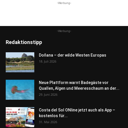
-Werbung-
-Werbung-
Redaktionstipp
Doñana – der wilde Westen Europas
18. Juli 2026
Neue Plattform warnt Badegäste vor
Quallen, Algen und Meeresschaum an der...
29. Juni 2026
Costa del Sol ONline jetzt auch als App –
kostenlos für...
31. Mai 2026