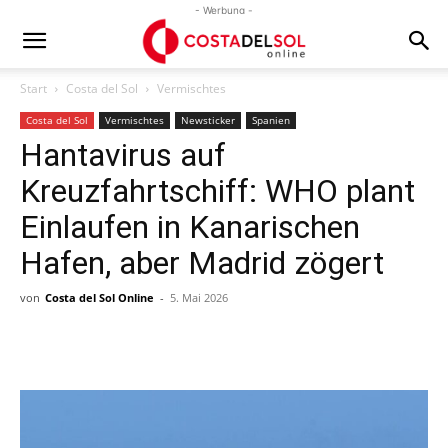
- Werbung -
Start
Costa del Sol
Vermischtes
Costa del Sol
Vermischtes
Newsticker
Spanien
Hantavirus auf
Kreuzfahrtschiff: WHO plant
Einlaufen in Kanarischen
Hafen, aber Madrid zögert
von
Costa del Sol Online
-
5. Mai 2026