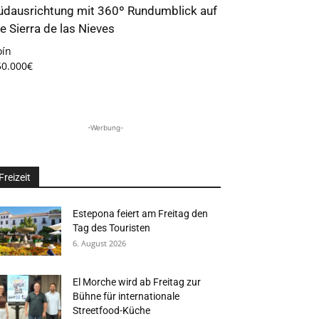
üdausrichtung mit 360º Rundumblick auf
ie Sierra de las Nieves
oín
50.000€
-Werbung-
Freizeit
Estepona feiert am Freitag den
Tag des Touristen
6. August 2026
El Morche wird ab Freitag zur
Bühne für internationale
Streetfood-Küche