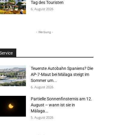
Tag des Touristen
6. August 2026
- Werbung -
Service
Teuerste Autobahn Spaniens? Die
AP-7-Maut bei Málaga steigt im
Sommer um...
6. August 2026
Partielle Sonnenfinsternis am 12.
August – wann ist sie in
Málaga...
5. August 2026