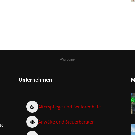
-Werbung-
Unternehmen
M
Alterspflege und Seniorenhilfe
Anwälte und Steuerberater
te