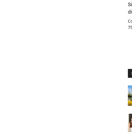
S
d
C
7