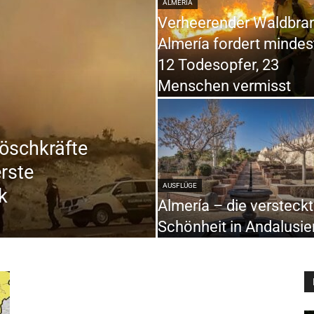
ALMERÍA
Verheerender Waldbran
Almería fordert minde
12 Todesopfer, 23
Menschen vermisst
öschkräfte
erste
AUSFLÜGE
k
Almería – die versteck
Schönheit in Andalusie