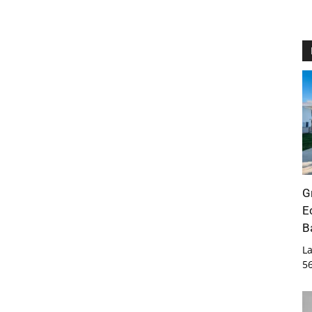
G
E
B
La
5