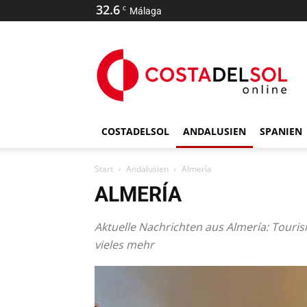
32.6
C
Málaga
COSTADELSOL
ANDALUSIEN
SPANIEN
Start
Andalusien
Almería
ALMERÍA
Aktuelle Nachrichten aus Almería: Touris
vieles mehr