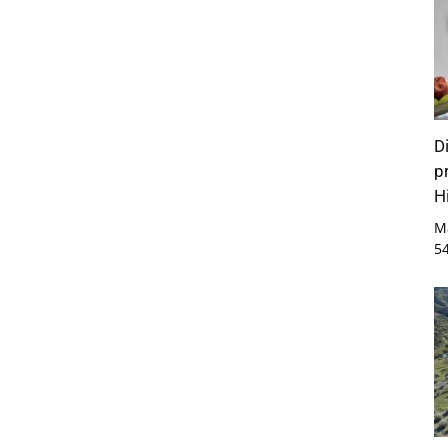
D
p
Hi
M
5