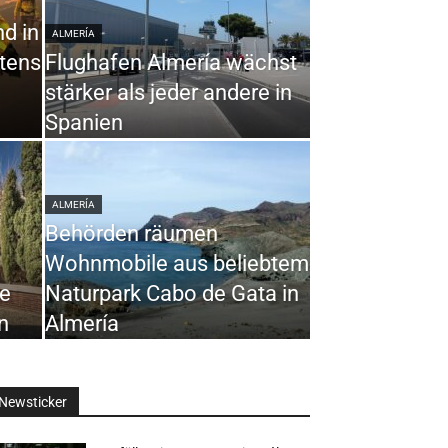
d in
ALMERÍA
stens
Flughafen Almería wächst
stärker als jeder andere in
Spanien
ALMERÍA
Behörden räumen
Wohnmobile aus beliebtem
te
Naturpark Cabo de Gata in
n
Almería
Newsticker