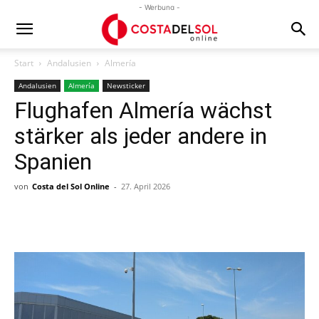
- Werbung -
Start
Andalusien
Almería
Andalusien
Almería
Newsticker
Flughafen Almería wächst
stärker als jeder andere in
Spanien
von
Costa del Sol Online
-
27. April 2026