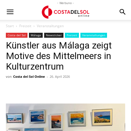
- Werbung -
Start
Freizeit
Veranstaltungen
Costa del Sol
Málaga
Newsticker
Freizeit
Veranstaltungen
Künstler aus Málaga zeigt
Motive des Mittelmeers in
Kulturzentrum
von
Costa del Sol Online
-
26. April 2026