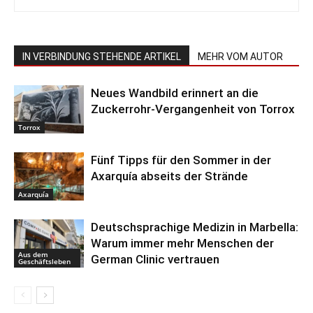
IN VERBINDUNG STEHENDE ARTIKEL
MEHR VOM AUTOR
Neues Wandbild erinnert an die
Zuckerrohr-Vergangenheit von Torrox
Torrox
Fünf Tipps für den Sommer in der
Axarquía abseits der Strände
Axarquía
Deutschsprachige Medizin in Marbella:
Warum immer mehr Menschen der
Aus dem
German Clinic vertrauen
Geschäftsleben