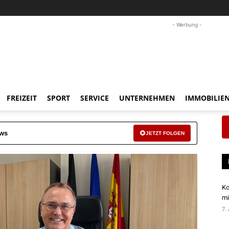
- Werbung -
FREIZEIT
SPORT
SERVICE
UNTERNEHMEN
IMMOBILIE
ews
JETZT FOLGEN
Ko
mi
7.