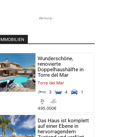
- Werbung -
IMMOBILIEN
Wunderschöne,
renovierte
Doppelhaushälfte in
Torre del Mar
Torre del Mar
3
4
1
495.000€
Das Haus ist komplett
auf einer Ebene in
hervorragendem
Zustand und verfügt