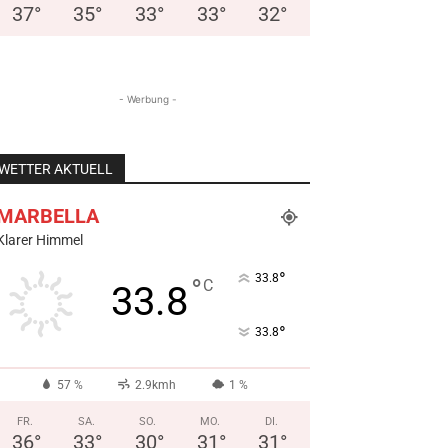
37
°
35
°
33
°
33
°
32
°
- Werbung -
WETTER AKTUELL
MARBELLA
Klarer Himmel
°
33.8
°
C
33.8
°
33.8
57 %
2.9kmh
1 %
FR.
SA.
SO.
MO.
DI.
36
°
33
°
30
°
31
°
31
°