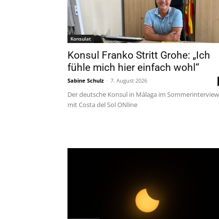
Konsulat
Konsul Franko Stritt Grohe: „Ich
fühle mich hier einfach wohl“
Sabine Schulz
-
7. August 2026
Der deutsche Konsul in Málaga im Sommerinterview
mit Costa del Sol ONline