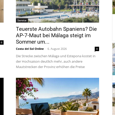
Service
Teuerste Autobahn Spaniens? Die
AP-7-Maut bei Málaga steigt im
Sommer um...
0
Costa del Sol Online
-
6. August 2026
0
Die Strecke zwischen Málaga und Estepona kostet in
der Hochsaison deutlich mehr, auch andere
Mautstrecken der Provinz erhöhen die Preise