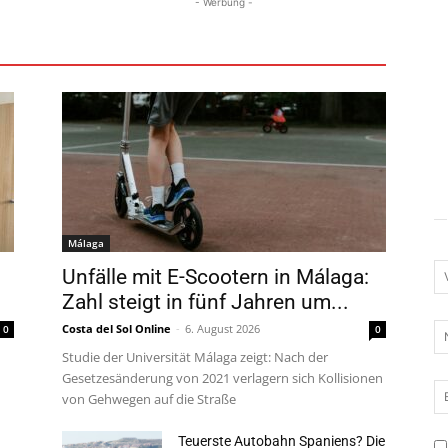
- Werbung -
Axarquía
Torrox
Estepona
Wirtschaft
Mehr
Málaga
Unfälle mit E-Scootern in Málaga:
Zahl steigt in fünf Jahren um...
Costa del Sol Online
-
6. August 2026
0
0
Studie der Universität Málaga zeigt: Nach der
Gesetzesänderung von 2021 verlagern sich Kollisionen
von Gehwegen auf die Straße
Teuerste Autobahn Spaniens? Die