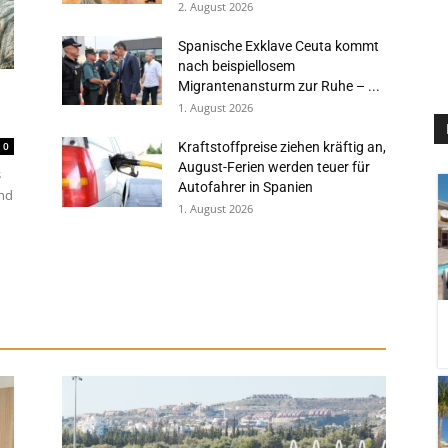
2. August 2026
Spanische Exklave Ceuta kommt
nach beispiellosem
Migrantenansturm zur Ruhe – ...
1. August 2026
0
Kraftstoffpreise ziehen kräftig an,
August-Ferien werden teuer für
s
Autofahrer in Spanien
und
1. August 2026
ter
Verkehr
Konsulat
Residentenbüros
Mehr