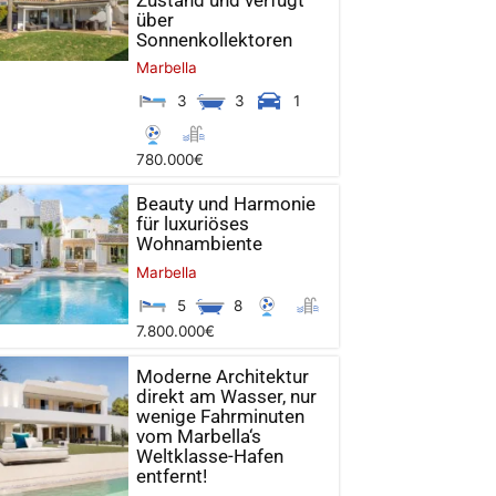
über
Sonnenkollektoren
Marbella
3
3
1
780.000€
Beauty und Harmonie
für luxuriöses
Wohnambiente
Marbella
5
8
7.800.000€
Moderne Architektur
direkt am Wasser, nur
wenige Fahrminuten
vom Marbella‘s
Weltklasse-Hafen
entfernt!