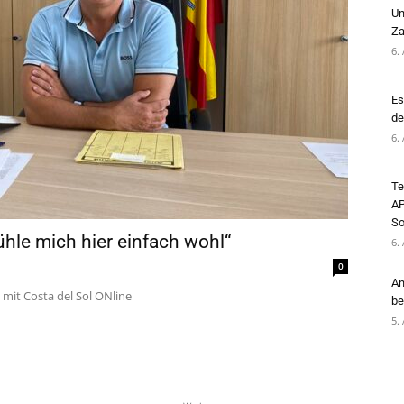
Un
Za
6.
Es
de
6.
Te
AP
So
fühle mich hier einfach wohl“
6.
0
An
mit Costa del Sol ONline
be
5.