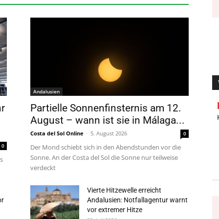
Andalusien
r
Partielle Sonnenfinsternis am 12.
August – wann ist sie in Málaga...
Costa del Sol Online
-
5. August 2026
0
0
Der Mond schiebt sich in den Abendstunden vor die
Sonne. An der Costa del Sol die Sonne nur teilweise
ls
verdeckt
Vierte Hitzewelle erreicht
or
Andalusien: Notfallagentur warnt
vor extremer Hitze