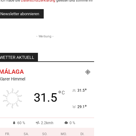
Ich habe die
Datenschutzerklärung
gelesen und stimme ihr
.
- Werbung -
WETTER AKTUELL
MÁLAGA
Klarer Himmel
°
31.5
°
C
31.5
°
29.1
60 %
2.2kmh
0 %
FR.
SA.
SO.
MO.
DI.