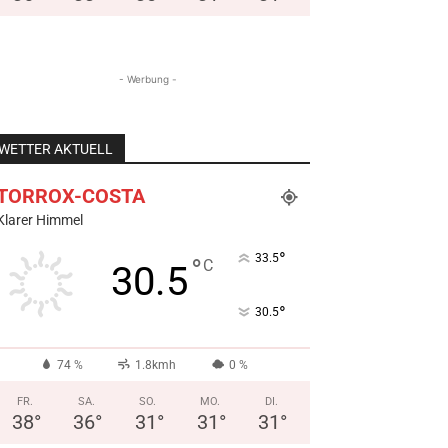
- Werbung -
WETTER AKTUELL
TORROX-COSTA
Klarer Himmel
°
33.5
°
C
30.5
°
30.5
74 %
1.8kmh
0 %
FR.
SA.
SO.
MO.
DI.
38
°
36
°
31
°
31
°
31
°