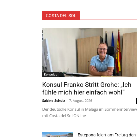
COSTA DEL SOL
Alle
Málaga
Marbella
Konsulat
Konsul Franko Stritt Grohe: „Ich
fühle mich hier einfach wohl“
Sabine Schulz
-
7. August 2026
Der deutsche Konsul in Málaga im Sommerinterview
mit Costa del Sol ONline
Estepona feiert am Freitag den