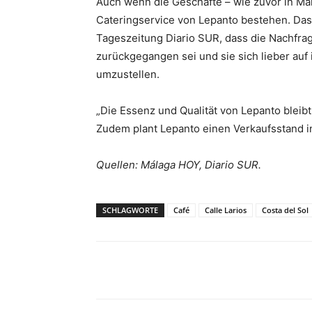
Auch wenn die Geschäfte – wie zuvor in Mar
Cateringservice von Lepanto bestehen. Da
Tageszeitung Diario SUR, dass die Nachfrag
zurückgegangen sei und sie sich lieber auf 
umzustellen.
„Die Essenz und Qualität von Lepanto bleib
Zudem plant Lepanto einen Verkaufsstand in
Quellen: Málaga HOY, Diario SUR.
SCHLAGWORTE
Café
Calle Larios
Costa del Sol
Teilen