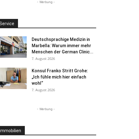
- Werbung -
Service
Deutschsprachige Medizin in
Marbella: Warum immer mehr
Menschen der German Clinic...
7. August 2026
Konsul Franko Stritt Grohe:
„Ich fühle mich hier einfach
wohl“
7. August 2026
- Werbung -
Immobilien