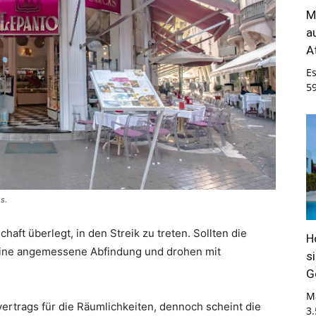
M
a
A
E
5
s.
haft überlegt, in den Streik zu treten. Sollten die
H
 eine angemessene Abfindung und drohen mit
s
G
M
ertrags für die Räumlichkeiten, dennoch scheint die
3