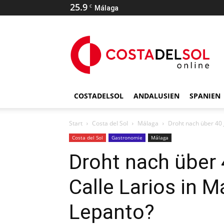
25.9
C
Málaga
COSTADELSOL
ANDALUSIEN
SPANIEN
Start
Costa del Sol
Málaga
Droht nach über 40 J
Costa del Sol
Gastronomie
Málaga
Droht nach über 
Calle Larios in 
Lepanto?