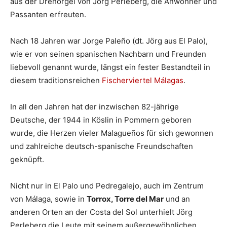
aus der Drehorgel von Jörg Perleberg, die Anwohner und
Passanten erfreuten.
Nach 18 Jahren war Jorge Paleño (dt. Jörg aus El Palo),
wie er von seinen spanischen Nachbarn und Freunden
liebevoll genannt wurde, längst ein fester Bestandteil in
diesem traditionsreichen
Fischerviertel Málagas
.
In all den Jahren hat der inzwischen 82-jährige
Deutsche, der 1944 in Köslin in Pommern geboren
wurde, die Herzen vieler Malagueños für sich gewonnen
und zahlreiche deutsch-spanische Freundschaften
geknüpft.
Nicht nur in El Palo und Pedregalejo, auch im Zentrum
von Málaga, sowie in
Torrox, Torre del Mar
und an
anderen Orten an der Costa del Sol unterhielt Jörg
Perleberg die Leute mit seinem außergewöhnlichen