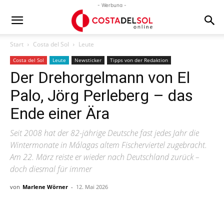
- Werbung -
Start
Costa del Sol
Leute
Costa del Sol
Leute
Newsticker
Tipps von der Redaktion
Der Drehorgelmann von El
Palo, Jörg Perleberg – das
Ende einer Ära
Seit 2008 hat der 82-jährige Deutsche fast jedes Jahr die
Wintermonate in Málagas altem Fischerviertel zugebracht.
Am 22. März reiste er wieder nach Deutschland zurück –
doch diesmal für immer
von
Marlene Wörner
-
12. Mai 2026