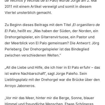
de Vecinos y Vecinas de El Palo
) wurde Jorge am 2. Mai
2011 mit einem Artikel verewigt und somit in diesem
Viertel unsterblich gemacht.
Zu Beginn dieses Beitrags mit dem Titel ‚
El organillero de
El Palo
‚ heißt es: „Was haben der Süden, der Norden, ein
Drehorgelspieler, ein Gitarrenvirtuose, ein Pastor und
der Meerblick von El Palo gemeinsam? Die Antwort: Jörg
Perleberg. Der Drehorgelspieler ist das Bindeglied
zwischen verschiedenen Welten.“
„All die Liebe und Hilfe, die ich hier in El Palo erfuhr – das
ist wahre Nachbarschaft“, sagt Jorge Paleño. Sein
Lieblingsplatz mit der Drehorgel war die Brücke über den
Arroyo Jaboneros.
„Vor mir das Meer, hinter mir die Berge, Sonne, blauer
Himmel und freundliche Menschen. Etwas Schöneres