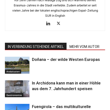
vor zehn Jahren nach Málaga zog und sich während seines
Erasmus-Jahres in die Stadt verliebte. Zudem arbeitet er seit
vielen Jahre bei der lokalen englischsprachigen Expat-Zeitung
SUR in English
IN VERBINDUNG STEHENDE ARTIKEL
MEHR VOM AUTOR
Doñana – der wilde Westen Europas
Andalusien
In Archidona kann man in einer Höhle
aus dem 7. Jahrhundert speisen
Gastronomie
Fuengirola – das multikulturelle