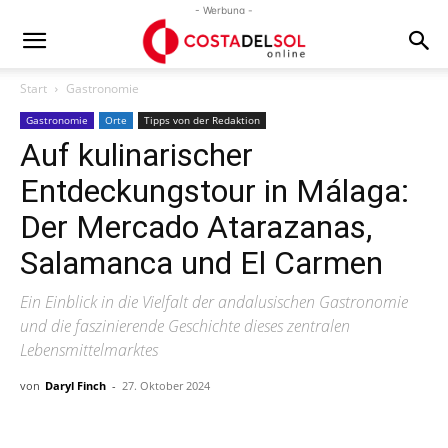
- Werbung -
Start
Gastronomie
Gastronomie
Orte
Tipps von der Redaktion
Auf kulinarischer
Entdeckungstour in Málaga:
Der Mercado Atarazanas,
Salamanca und El Carmen
Ein Einblick in die Vielfalt der andalusischen Gastronomie
und die faszinierende Geschichte dieses zentralen
Lebensmittelmarktes
von
Daryl Finch
-
27. Oktober 2024