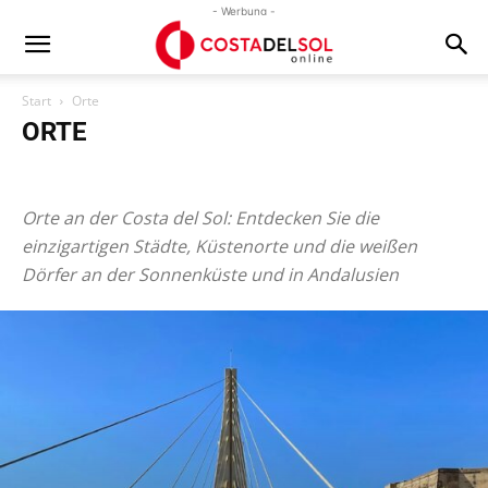
- Werbung -
Start
Orte
ORTE
Andalusien
Costa del Sol
Covid-19
Freizeit
Gastronomie
Newsticker
Orte
Service
Spanien
Tipps von der Redaktion
Orte an der Costa del Sol: Entdecken Sie die
Traditionen
einzigartigen Städte, Küstenorte und die weißen
Dörfer an der Sonnenküste und in Andalusien