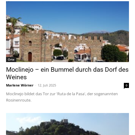
Orte
Moclinejo – ein Bummel durch das Dorf des
Weines
Marlene Wörner
-
12. Juli 2025
0
Moclinejo bildet das Tor zur 'Ruta de la Pasa', der sogenannten
Rosinenroute.