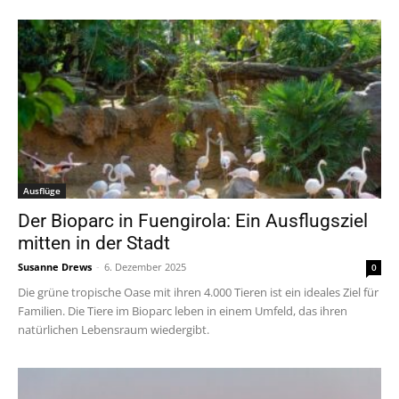
Ausflüge
Der Bioparc in Fuengirola: Ein Ausflugsziel
mitten in der Stadt
Susanne Drews
-
6. Dezember 2025
0
Die grüne tropische Oase mit ihren 4.000 Tieren ist ein ideales Ziel für
Familien. Die Tiere im Bioparc leben in einem Umfeld, das ihren
natürlichen Lebensraum wiedergibt.