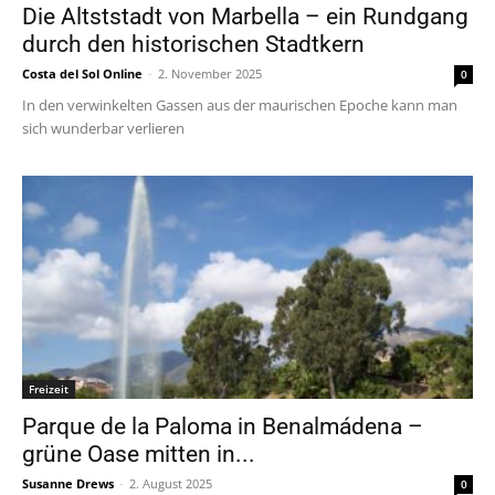
Die Altststadt von Marbella – ein Rundgang
durch den historischen Stadtkern
Costa del Sol Online
-
2. November 2025
0
In den verwinkelten Gassen aus der maurischen Epoche kann man
sich wunderbar verlieren
Freizeit
Parque de la Paloma in Benalmádena –
grüne Oase mitten in...
Susanne Drews
-
2. August 2025
0