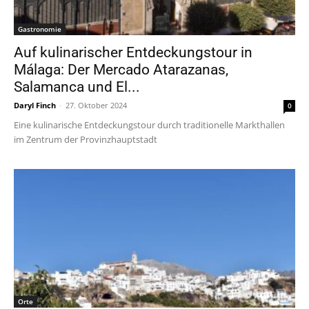
Gastronomie
Auf kulinarischer Entdeckungstour in
Málaga: Der Mercado Atarazanas,
Salamanca und El...
Daryl Finch
-
27. Oktober 2024
0
Eine kulinarische Entdeckungstour durch traditionelle Markthallen
im Zentrum der Provinzhauptstadt
Orte