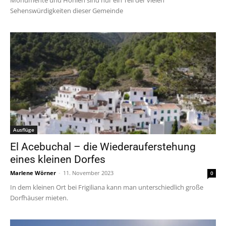
Monumente und Höhlen sind nur ein Teil der vielen
Sehenswürdigkeiten dieser Gemeinde
Ausflüge
El Acebuchal – die Wiederauferstehung
eines kleinen Dorfes
Marlene Wörner
-
11. November 2023
0
In dem kleinen Ort bei Frigiliana kann man unterschiedlich große
Dorfhäuser mieten.