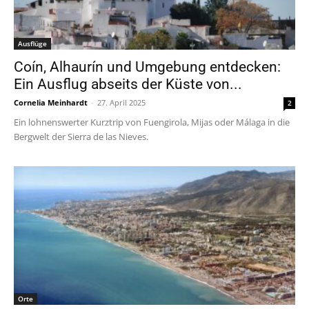
Ausflüge
Coín, Alhaurín und Umgebung entdecken:
Ein Ausflug abseits der Küste von...
Cornelia Meinhardt
-
27. April 2025
2
Ein lohnenswerter Kurztrip von Fuengirola, Mijas oder Málaga in die
Bergwelt der Sierra de las Nieves.
Orte