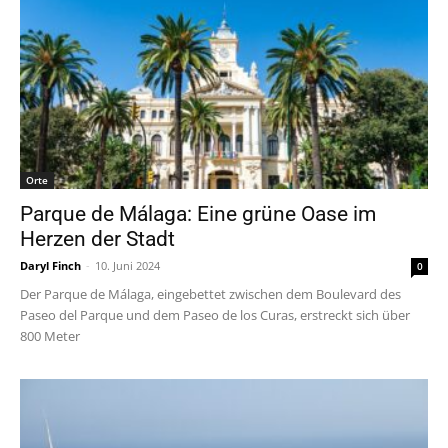
Orte
Parque de Málaga: Eine grüne Oase im
Herzen der Stadt
Daryl Finch
-
10. Juni 2024
0
Der Parque de Málaga, eingebettet zwischen dem Boulevard des
Paseo del Parque und dem Paseo de los Curas, erstreckt sich über
800 Meter