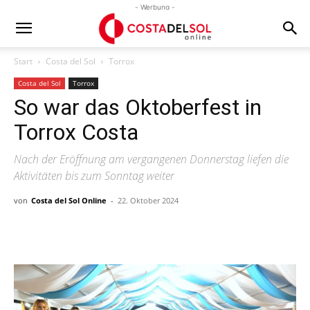
- Werbung -
Start
Costa del Sol
Torrox
Costa del Sol
Torrox
So war das Oktoberfest in
Torrox Costa
Nach der Eröffnung am vergangenen Donnerstag liefen die
Aktivitäten bis zum Sonntag weiter
von
Costa del Sol Online
-
22. Oktober 2024