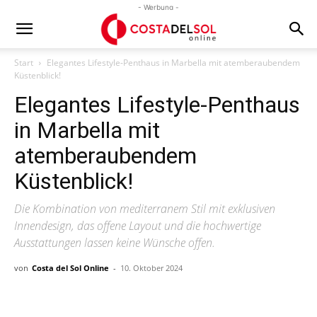
- Werbung -
Start
Elegantes Lifestyle-Penthaus in Marbella mit atemberaubendem
Küstenblick!
Elegantes Lifestyle-Penthaus
in Marbella mit
atemberaubendem
Küstenblick!
Die Kombination von mediterranem Stil mit exklusiven
Innendesign, das offene Layout und die hochwertige
Ausstattungen lassen keine Wünsche offen.
von
Costa del Sol Online
-
10. Oktober 2024