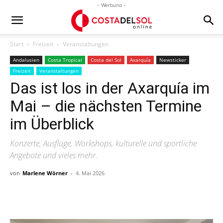
- Werbung -
Start
Freizeit
Veranstaltungen
Andalusien
Costa Tropical
Costa del Sol
Axarquía
Newsticker
Freizeit
Veranstaltungen
Das ist los in der Axarquía im
Mai – die nächsten Termine
im Überblick
Konzerte, Ausflüge, Workshops, kulturelle und sportliche
Angebote und vieles mehr.
von
Marlene Wörner
-
4. Mai 2026