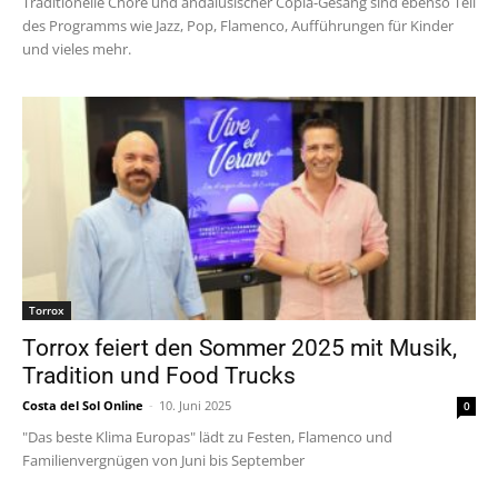
Traditionelle Chöre und andalusischer Copla-Gesang sind ebenso Teil
des Programms wie Jazz, Pop, Flamenco, Aufführungen für Kinder
und vieles mehr.
Torrox
Torrox feiert den Sommer 2025 mit Musik,
Tradition und Food Trucks
Costa del Sol Online
-
10. Juni 2025
0
"Das beste Klima Europas" lädt zu Festen, Flamenco und
Familienvergnügen von Juni bis September