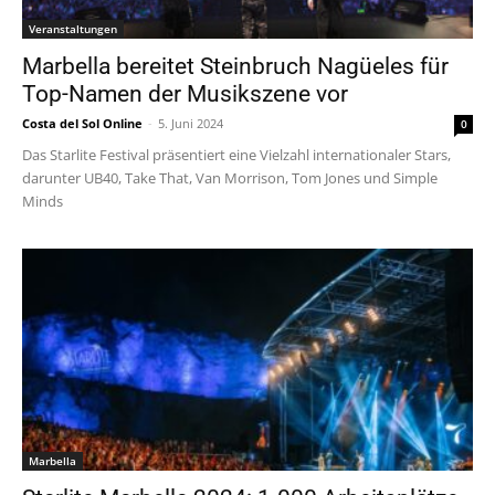
Veranstaltungen
Marbella bereitet Steinbruch Nagüeles für
Top-Namen der Musikszene vor
Costa del Sol Online
-
5. Juni 2024
0
Das Starlite Festival präsentiert eine Vielzahl internationaler Stars,
darunter UB40, Take That, Van Morrison, Tom Jones und Simple
Minds
Marbella