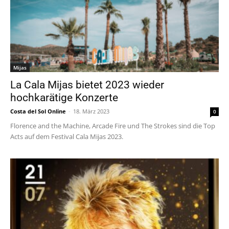
Mijas
La Cala Mijas bietet 2023 wieder
hochkarätige Konzerte
Costa del Sol Online
-
18. März 2023
0
Florence and the Machine, Arcade Fire und The Strokes sind die Top
Acts auf dem Festival Cala Mijas 2023.