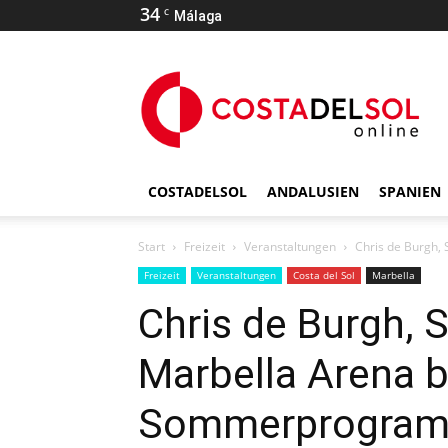
34
C
Málaga
COSTADELSOL
ANDALUSIEN
SPANIEN
Start
Freizeit
Veranstaltungen
Chris de Burgh,
Freizeit
Veranstaltungen
Costa del Sol
Marbella
Chris de Burgh, 
Marbella Arena b
Sommerprogra