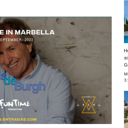
H
s
G
M
3