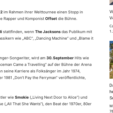
V
-2
im Rahmen ihrer Welttournee einen Stopp in
V
che Rapper und Komponist
Offset
die Bühne.
Ca
1
li
stattfinden, wenn
The Jacksons
das Publikum mit
assikern wie „ABC“, „Dancing Machine“ und „Blame it
Singer-Songwriter, wird am
30. September
Hits wie
paceman Came a Travelling“ auf der Bühne der Arena
n seine Karriere als Folksänger im Jahr 1974,
 er 1981 „Don’t Pay the Ferryman“ veröffentlichte,
D
h
tler wie
Smokie
(„Living Next Door to Alice“) und
S
e („All That She Wants“), den Beat der 1970er, 80er
M
7