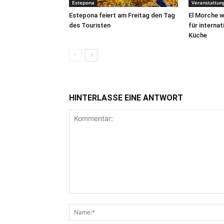
Estepona
Veranstaltun
Estepona feiert am Freitag den Tag
El Morche w
des Touristen
für interna
Küche
HINTERLASSE EINE ANTWORT