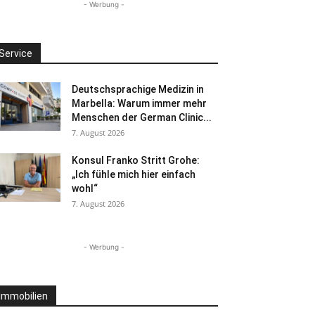
- Werbung -
Service
Deutschsprachige Medizin in
Marbella: Warum immer mehr
Menschen der German Clinic...
7. August 2026
Konsul Franko Stritt Grohe:
„Ich fühle mich hier einfach
wohl“
7. August 2026
- Werbung -
Immobilien