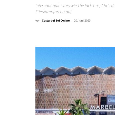
Internationale Stars wie The Jacksons, Chris d
Stierkampfarena auf
von
Costa del Sol Online
-
20. Juni 2023
Teilen