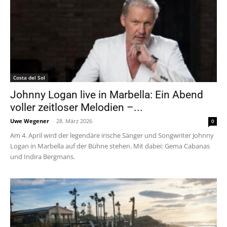
Costa del Sol
Johnny Logan live in Marbella: Ein Abend
voller zeitloser Melodien –...
Uwe Wegener
-
28. März 2026
0
Am 4. April wird der legendäre irische Sänger und Songwriter Johnny
Logan in Marbella auf der Bühne stehen. Mit dabei: Gema Cabanas
und Indira Bergmans.