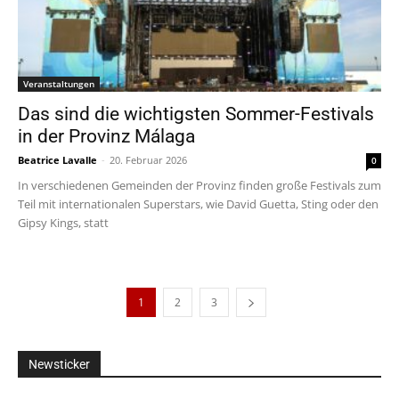
Veranstaltungen
Das sind die wichtigsten Sommer-Festivals
in der Provinz Málaga
Beatrice Lavalle
-
20. Februar 2026
0
In verschiedenen Gemeinden der Provinz finden große Festivals zum
Teil mit internationalen Superstars, wie David Guetta, Sting oder den
Gipsy Kings, statt
1
2
3
Newsticker