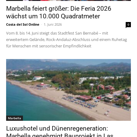
Marbella feiert größer: Die Feria 2026
wächst um 10.000 Quadratmeter
Costa del Sol Online
-
1. Juni 2026
0
Vom 8. bis 14. Juni steigt das Stadtfest San Bernabé – mit
erweitertem Gelände, Rock-Andaluz-Abschluss und einem Ruhetag
für Menschen mit sensorischer Empfindlichkeit
Marbella
Luxushotel und Dünenregeneration:
Marbella genehmigt Bauprojekt in Las