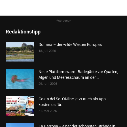
-Werbung-
Redaktionstipp
Doñana – der wilde Westen Europas
18. Juli 2026
Neue Plattform warnt Badegäste vor Quallen,
Algen und Meeresschaum an der...
29. Juni 2026
Costa del Sol ONline jetzt auch als App –
kostenlos für...
31. Mai 2026
La Barrosa – einer der schönsten Strände in