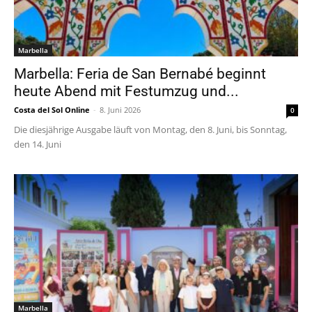
Marbella
Marbella: Feria de San Bernabé beginnt
heute Abend mit Festumzug und...
Costa del Sol Online
-
8. Juni 2026
0
Die diesjährige Ausgabe läuft von Montag, den 8. Juni, bis Sonntag,
den 14. Juni
Marbella