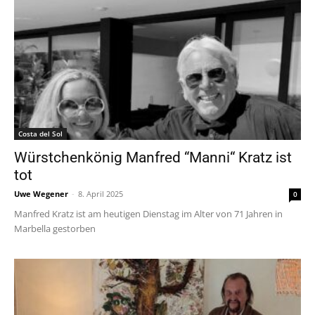
Costa del Sol
Würstchenkönig Manfred “Manni“ Kratz ist
tot
Uwe Wegener
-
8. April 2025
0
Manfred Kratz ist am heutigen Dienstag im Alter von 71 Jahren in
Marbella gestorben