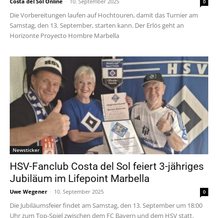
Costa del Sol Online
-
10. September 2025
0
Die Vorbereitungen laufen auf Hochtouren, damit das Turnier am
Samstag, den 13. September, starten kann. Der Erlös geht an
Horizonte Proyecto Hombre Marbella
Newsticker
HSV-Fanclub Costa del Sol feiert 3-jähriges
Jubiläum im Lifepoint Marbella
Uwe Wegener
-
10. September 2025
0
Die Jubiläumsfeier findet am Samstag, den 13. September um 18:00
Uhr zum Top-Spiel zwischen dem FC Bayern und dem HSV statt.