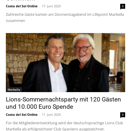
Costa del Sol Online
-
17. Juni 2025
0
Zahlreiche Gäste kamen am Donnerstagabend im Lifepoint Marbella
zusammen
Marbella
Lions-Sommernachtsparty mit 120 Gästen
und 10.000 Euro Spende
Costa del Sol Online
-
11. Juni 2025
0
Für die Mitgliederentwicklung wird der deutschsprachige Lions Club
Marbella als erfolgreichster Club Spaniens ausgezeichnet.