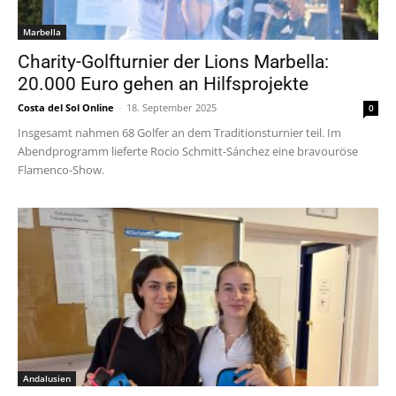
Marbella
Charity-Golfturnier der Lions Marbella:
20.000 Euro gehen an Hilfsprojekte
Costa del Sol Online
-
18. September 2025
0
Insgesamt nahmen 68 Golfer an dem Traditionsturnier teil. Im
Abendprogramm lieferte Rocio Schmitt-Sánchez eine bravouröse
Flamenco-Show.
Andalusien