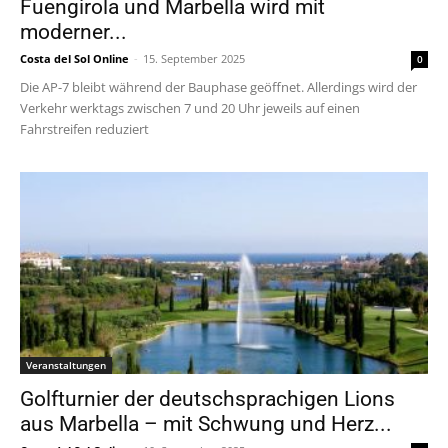
Fuengirola und Marbella wird mit
moderner...
Costa del Sol Online
-
15. September 2025
0
Die AP-7 bleibt während der Bauphase geöffnet. Allerdings wird der
Verkehr werktags zwischen 7 und 20 Uhr jeweils auf einen
Fahrstreifen reduziert
Veranstaltungen
Golfturnier der deutschsprachigen Lions
aus Marbella – mit Schwung und Herz...