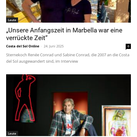
Leute
„Unsere Anfangszeit in Marbella war eine
verrückte Zeit“
Costa del Sol Online
-
24. Juni 2025
0
Sternekoch Renée Conrad und Sabine Conrad, die 2007 an die Costa
del Sol ausgewandert sind, im Interview
Leute