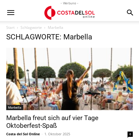
- Werbung -
Start
Schlagworte
Marbella
SCHLAGWORTE: Marbella
Marbella
Marbella freut sich auf vier Tage
Oktoberfest-Spaß
Costa del Sol Online
-
1. Oktober 2025
0