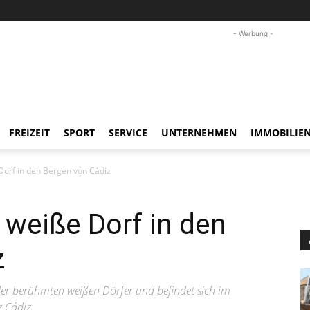
- Werbung -
FREIZEIT
SPORT
SERVICE
UNTERNEHMEN
IMMOBILIE
Dorf in den Bergen von Cádiz
weiße Dorf in den
z
 der berühmten weißen Dörfer und befindet sich im
 Cádiz.