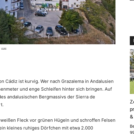
: sas
n Cádiz ist kurvig. Wer nach Grazalema in Andalusien
enmeter und enge Schleifen hinter sich bringen. Auf
 des andalusischen Bergmassivs der Sierra de
Z
t.
p
&
 weißen Fleck vor grünen Hügeln und schroffen Felsen
B
in kleines ruhiges Dörfchen mit etwa 2.000
9