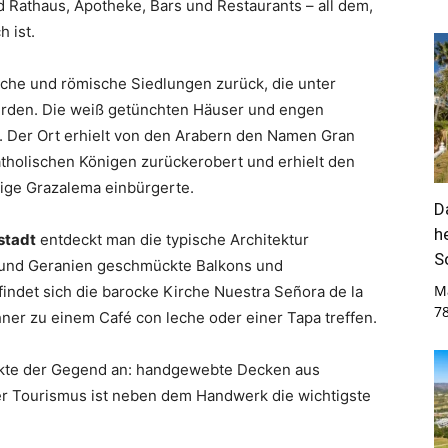
 Rathaus, Apotheke, Bars und Restaurants – all dem,
 ist.
che und römische Siedlungen zurück, die unter
urden. Die weiß getünchten Häuser und engen
t. Der Ort erhielt von den Arabern den Namen Gran
tholischen Königen zurückerobert und erhielt den
ige Grazalema einbürgerte.
D
h
tstadt
entdeckt man die typische Architektur
S
 und Geranien geschmückte Balkons und
M
indet sich die barocke Kirche Nuestra Señora de la
7
ner zu einem Café con leche oder einer Tapa treffen.
dukte der Gegend an: handgewebte Decken aus
er Tourismus ist neben dem Handwerk die wichtigste