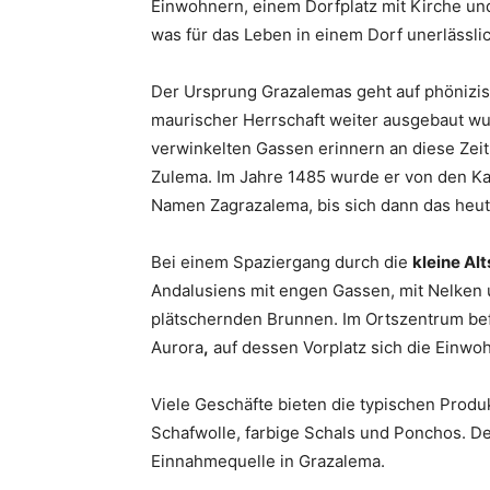
Einwohnern, einem Dorfplatz mit Kirche und
was für das Leben in einem Dorf unerlässlich
Der Ursprung Grazalemas geht auf phönizis
maurischer Herrschaft weiter ausgebaut w
verwinkelten Gassen erinnern an diese Zei
Zulema. Im Jahre 1485 wurde er von den Ka
Namen Zagrazalema, bis sich dann das heut
Bei einem Spaziergang durch die
kleine Al
Andalusiens mit engen Gassen, mit Nelken
plätschernden Brunnen. Im Ortszentrum bef
Aurora
,
auf dessen Vorplatz sich die Einwoh
Viele Geschäfte bieten die typischen Pro
Schafwolle, farbige Schals und Ponchos. D
Einnahmequelle in Grazalema.