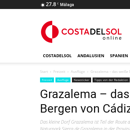
27.8
C
Málaga
COSTADELSOL
ANDALUSIEN
SPANIEN
Start
Freizeit
Ausflüge
Grazalema – das weiße 
Freizeit
Ausflüge
Newsticker
Tipps von der Redaktion
Grazalema – das 
Bergen von Cádi
Das kleine Dorf Grazalema ist Teil der Route
Naturpark Sierra de Grazalema in der Provinz