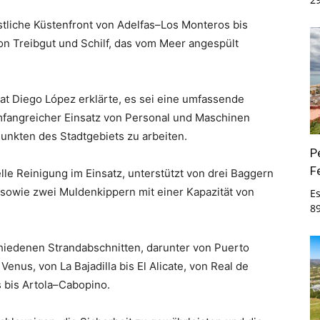
liche Küstenfront von Adelfas–Los Monteros bis
 Treibgut und Schilf, das vom Meer angespült
at Diego López erklärte, es sei eine umfassende
angreicher Einsatz von Personal und Maschinen
Punkten des Stadtgebiets zu arbeiten.
P
F
elle Reinigung im Einsatz, unterstützt von drei Baggern
 sowie zwei Muldenkippern mit einer Kapazität von
E
8
chiedenen Strandabschnitten, darunter von Puerto
enus, von La Bajadilla bis El Alicate, von Real de
 bis Artola–Cabopino.