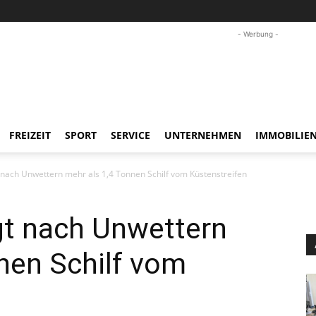
- Werbung -
FREIZEIT
SPORT
SERVICE
UNTERNEHMEN
IMMOBILIE
 nach Unwettern mehr als 1,4 Tonnen Schilf vom Küstenstreifen
gt nach Unwettern
nen Schilf vom