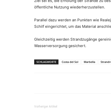
Ziel sei es, die Erholung der Strände zu be
öffentliche Nutzung wiederherzustellen.
Parallel dazu werden an Punkten wie Realej
Schilf eingerichtet, um das Material ansch
Gleichzeitig werden Strandzugänge gereini
Wasserversorgung gesichert.
SCHLAGWORTE
Costa del Sol
Marbella
Strandr
Teilen
Vorheriger Artikel