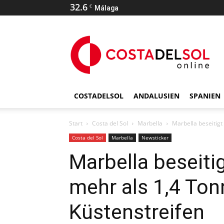
32.6
C
Málaga
COSTADELSOL
ANDALUSIEN
SPANIEN
Start
Costa del Sol
Marbella
Marbella beseitigt
Costa del Sol
Marbella
Newsticker
Marbella beseiti
mehr als 1,4 Ton
Küstenstreifen