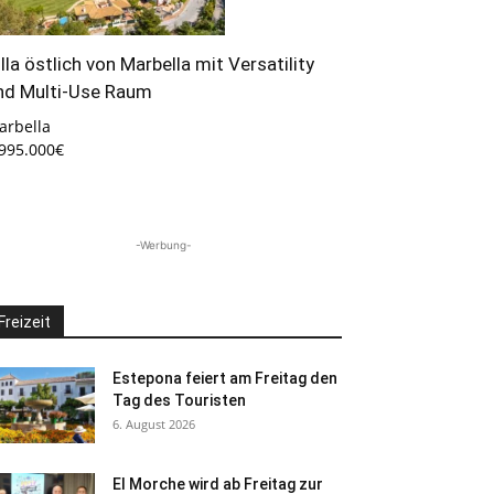
illa östlich von Marbella mit Versatility
nd Multi-Use Raum
arbella
.995.000€
-Werbung-
Freizeit
Estepona feiert am Freitag den
Tag des Touristen
6. August 2026
El Morche wird ab Freitag zur