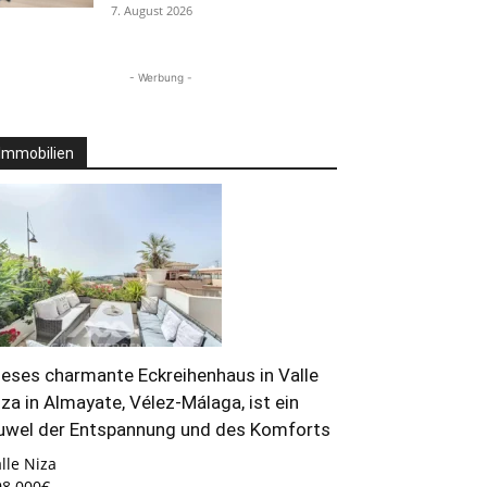
7. August 2026
- Werbung -
Immobilien
ieses charmante Eckreihenhaus in Valle
iza in Almayate, Vélez-Málaga, ist ein
uwel der Entspannung und des Komforts
lle Niza
98.000€