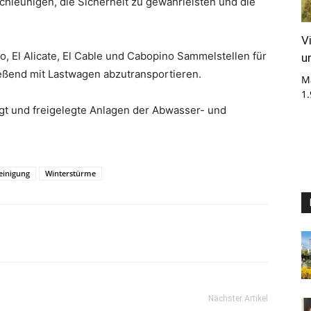
schleunigen, die Sicherheit zu gewährleisten und die
V
o, El Alicate, El Cable und Cabopino Sammelstellen für
u
ließend mit Lastwagen abzutransportieren.
M
1
gt und freigelegte Anlagen der Abwasser- und
einigung
Winterstürme
Nächster Artikel